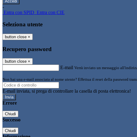
-
Entra con SPID
Entra con CIE
Seleziona utente
button close
×
Recupero password
button close
×
E-mail
Verrà inviato un messaggio all'indirizz
Non hai una e-mail associata al nome utente? Effettua il reset della password tram
E-mail inviata, si prega di controllare la casella di posta elettronica!
Errore
Chiudi
Successo
Chiudi
Informazione