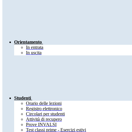
Orientamento
In entrata
In uscita
Studenti
Orario delle lezioni
Registro elettronico
Circolari per studenti
Attività di recupero
Prove INVALSI
Test classi prime - Esercizi estivi