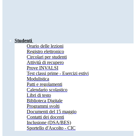
Studenti
Orario delle lezioni
Registro elettronico
Circolari per studenti
Attività di recupero
Prove INVALSI
Test classi prime - Esercizi estivi
Modulistica
Patti e regolamenti
Calendario scolastico
Libri di testo
Biblioteca Digitale
Programmi svolti
Documenti del 15 maggio
Contatti dei docenti
Inclusione (DSA/BES)
Sportello d'Ascolto - CIC