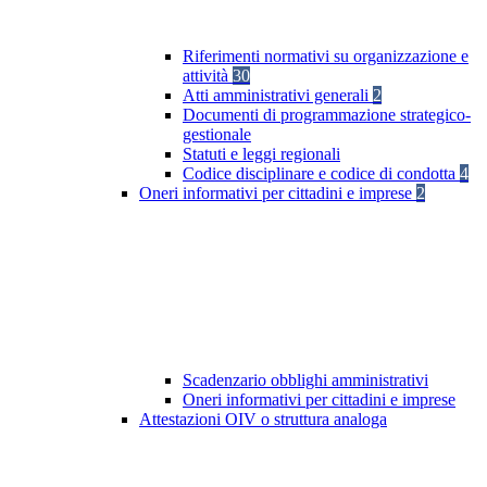
Riferimenti normativi su organizzazione e
attività
30
Atti amministrativi generali
2
Documenti di programmazione strategico-
gestionale
Statuti e leggi regionali
Codice disciplinare e codice di condotta
4
Oneri informativi per cittadini e imprese
2
Scadenzario obblighi amministrativi
Oneri informativi per cittadini e imprese
Attestazioni OIV o struttura analoga