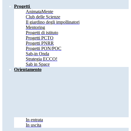
Progetti
AnimataMente
Club delle Scienze
Il giardino degli impollinatori
Mentoring
Progetti di istituto
Progetti PCTO
Progetti PNRR
Progetti PON/POC
Sab-in Onda
Strategia ECCO!
Sab in Space
Orientamento
In entrata
In uscita