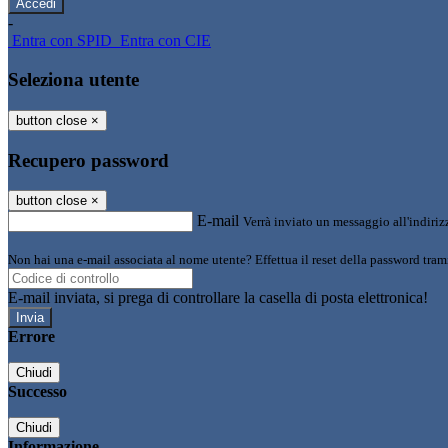
-
Entra con SPID
Entra con CIE
Seleziona utente
button close
×
Recupero password
button close
×
E-mail
Verrà inviato un messaggio all'indirizz
Non hai una e-mail associata al nome utente? Effettua il reset della password tram
E-mail inviata, si prega di controllare la casella di posta elettronica!
Errore
Chiudi
Successo
Chiudi
Informazione