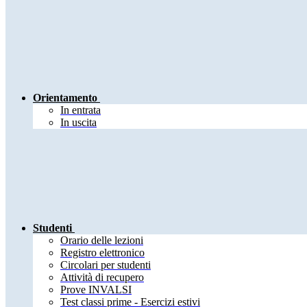
Orientamento
In entrata
In uscita
Studenti
Orario delle lezioni
Registro elettronico
Circolari per studenti
Attività di recupero
Prove INVALSI
Test classi prime - Esercizi estivi