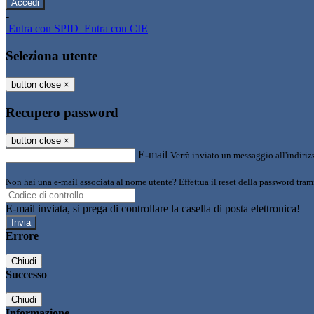
-
Entra con SPID
Entra con CIE
Seleziona utente
button close
×
Recupero password
button close
×
E-mail
Verrà inviato un messaggio all'indirizz
Non hai una e-mail associata al nome utente? Effettua il reset della password tram
E-mail inviata, si prega di controllare la casella di posta elettronica!
Errore
Chiudi
Successo
Chiudi
Informazione