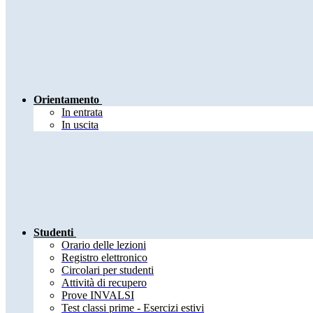
Orientamento
In entrata
In uscita
Studenti
Orario delle lezioni
Registro elettronico
Circolari per studenti
Attività di recupero
Prove INVALSI
Test classi prime - Esercizi estivi