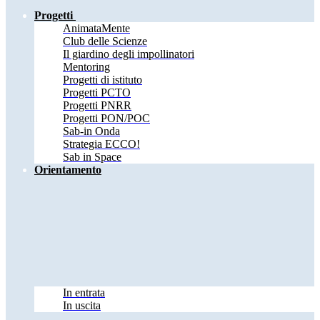
Progetti
AnimataMente
Club delle Scienze
Il giardino degli impollinatori
Mentoring
Progetti di istituto
Progetti PCTO
Progetti PNRR
Progetti PON/POC
Sab-in Onda
Strategia ECCO!
Sab in Space
Orientamento
In entrata
In uscita