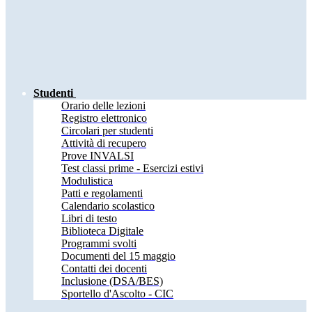
Studenti
Orario delle lezioni
Registro elettronico
Circolari per studenti
Attività di recupero
Prove INVALSI
Test classi prime - Esercizi estivi
Modulistica
Patti e regolamenti
Calendario scolastico
Libri di testo
Biblioteca Digitale
Programmi svolti
Documenti del 15 maggio
Contatti dei docenti
Inclusione (DSA/BES)
Sportello d'Ascolto - CIC