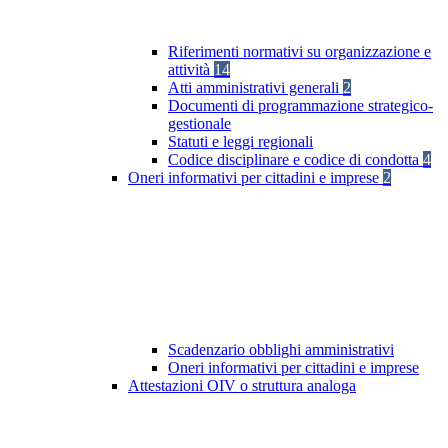
Riferimenti normativi su organizzazione e
attività
14
Atti amministrativi generali
2
Documenti di programmazione strategico-
gestionale
Statuti e leggi regionali
Codice disciplinare e codice di condotta
4
Oneri informativi per cittadini e imprese
2
Scadenzario obblighi amministrativi
Oneri informativi per cittadini e imprese
Attestazioni OIV o struttura analoga