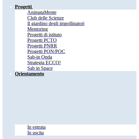
Progetti
AnimataMente
Club delle Scienze
Il giardino degli impollinatori
Mentoring
Progetti di istituto
Progetti PCTO
Progetti PNRR
Progetti PON/POC
Sab-in Onda
Strategia ECCO!
Sab in Space
Orientamento
In entrata
In uscita