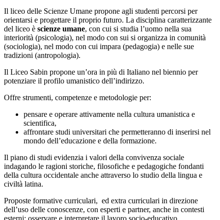
Il liceo delle Scienze Umane propone agli studenti percorsi per
orientarsi e progettare il proprio futuro. La disciplina caratterizzante
del liceo è
scienze umane
, con cui si studia l’uomo nella sua
interiorità (psicologia), nel modo con sui si organizza in comunità
(sociologia), nel modo con cui impara (pedagogia) e nelle sue
tradizioni (antropologia).
Il Liceo Sabin propone un’ora in più di Italiano nel biennio per
potenziare il profilo umanistico dell’indirizzo.
Offre strumenti, competenze e metodologie per:
pensare e operare attivamente nella cultura umanistica e
scientifica,
affrontare studi universitari che permetteranno di inserirsi nel
mondo dell’educazione e della formazione.
Il piano di studi evidenzia i valori della convivenza sociale
indagando le ragioni storiche, filosofiche e pedagogiche fondanti
della cultura occidentale anche attraverso lo studio della lingua e
civiltà latina.
Proposte formative curriculari, ed extra curriculari in direzione
dell’uso delle conoscenze, con esperti e partner, anche in contesti
esterni: osservare e interpretare il lavoro socio-educativo