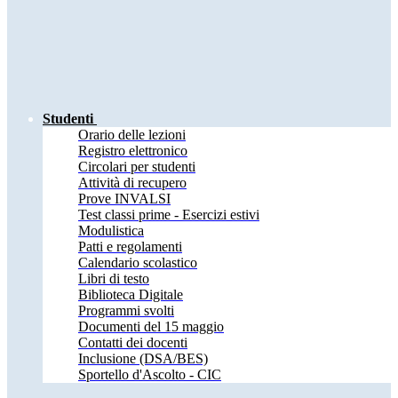
Studenti
Orario delle lezioni
Registro elettronico
Circolari per studenti
Attività di recupero
Prove INVALSI
Test classi prime - Esercizi estivi
Modulistica
Patti e regolamenti
Calendario scolastico
Libri di testo
Biblioteca Digitale
Programmi svolti
Documenti del 15 maggio
Contatti dei docenti
Inclusione (DSA/BES)
Sportello d'Ascolto - CIC