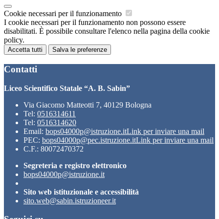
Cookie necessari per il funzionamento
I cookie necessari per il funzionamento non possono essere
disabilitati. È possibile consultare l'elenco nella pagina della cookie
policy.
Accetta tutti
Salva le preferenze
Contatti
Liceo Scientifico Statale “A. B. Sabin”
Via Giacomo Matteotti 7, 40129 Bologna
Tel:
0516314611
Tel:
0516314620
Email:
bops04000p@istruzione.it
Link per inviare una mail
PEC:
bops04000p@pec.istruzione.it
Link per inviare una mail
C.F.: 80072470372
Segreteria e registro elettronico
bops04000p@istruzione.it
Sito web istituzionale e accessibilità
sito.web@sabin.istruzioneer.it