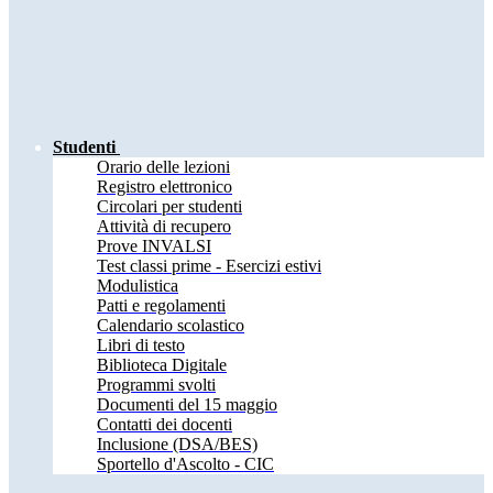
Studenti
Orario delle lezioni
Registro elettronico
Circolari per studenti
Attività di recupero
Prove INVALSI
Test classi prime - Esercizi estivi
Modulistica
Patti e regolamenti
Calendario scolastico
Libri di testo
Biblioteca Digitale
Programmi svolti
Documenti del 15 maggio
Contatti dei docenti
Inclusione (DSA/BES)
Sportello d'Ascolto - CIC