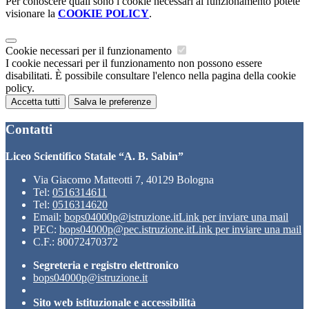
Per conoscere quali sono i cookie necessari al funzionamento potete
visionare la
COOKIE POLICY
.
Cookie necessari per il funzionamento
I cookie necessari per il funzionamento non possono essere
disabilitati. È possibile consultare l'elenco nella pagina della cookie
policy.
Accetta tutti
Salva le preferenze
Contatti
Liceo Scientifico Statale “A. B. Sabin”
Via Giacomo Matteotti 7, 40129 Bologna
Tel:
0516314611
Tel:
0516314620
Email:
bops04000p@istruzione.it
Link per inviare una mail
PEC:
bops04000p@pec.istruzione.it
Link per inviare una mail
C.F.: 80072470372
Segreteria e registro elettronico
bops04000p@istruzione.it
Sito web istituzionale e accessibilità