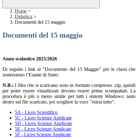
Home
>
Didattica
>
Documenti del 15 maggio
Documenti del 15 maggio
Anno scolastico 2025/2026
Di seguito i link al "Documento del 15 Maggio" per le classi che
sosterranno l’Esame di Stato:
N.B.:
I files che si scaricano sono in formato compresso .zip, quindi
per poter essere visualizzati devono essere prima scompattati. La
procedura è più o meno simile per tutti i sistemi Windows: tasto
destro sul file scaricato, poi scegliere la voce "estrai tutto".
5A - Liceo Scientifico
5C - Liceo Scienze Applicate
5D - Liceo Scienze Applicate
5E - Liceo Scienze Applicate
5F - Liceo Scienze Applicate