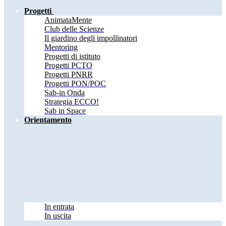
Progetti
AnimataMente
Club delle Scienze
Il giardino degli impollinatori
Mentoring
Progetti di istituto
Progetti PCTO
Progetti PNRR
Progetti PON/POC
Sab-in Onda
Strategia ECCO!
Sab in Space
Orientamento
In entrata
In uscita