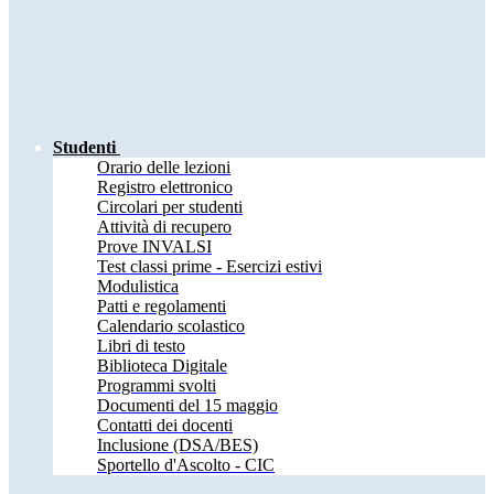
Studenti
Orario delle lezioni
Registro elettronico
Circolari per studenti
Attività di recupero
Prove INVALSI
Test classi prime - Esercizi estivi
Modulistica
Patti e regolamenti
Calendario scolastico
Libri di testo
Biblioteca Digitale
Programmi svolti
Documenti del 15 maggio
Contatti dei docenti
Inclusione (DSA/BES)
Sportello d'Ascolto - CIC