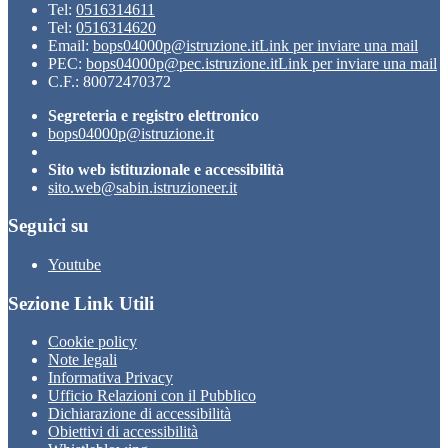
Tel:
0516314611
Tel:
0516314620
Email:
bops04000p@istruzione.it
Link per inviare una mail
PEC:
bops04000p@pec.istruzione.it
Link per inviare una mail
C.F.: 80072470372
Segreteria e registro elettronico
bops04000p@istruzione.it
Sito web istituzionale e accessibilità
sito.web@sabin.istruzioneer.it
Seguici su
Youtube
Sezione Link Utili
Cookie policy
Note legali
Informativa Privacy
Ufficio Relazioni con il Pubblico
Dichiarazione di accessibilità
Obiettivi di accessibilità