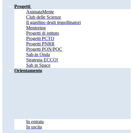
Progetti
AnimataMente
Club delle Scienze
Il giardino degli impollinatori
Mentoring
Progetti di istituto
Progetti PCTO
Progetti PNRR
Progetti PON/POC
Sab-in Onda
Strategia ECCO!
Sab in Space
Orientamento
In entrata
In uscita