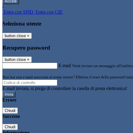
-
Entra con SPID
Entra con CIE
Seleziona utente
button close
×
Recupero password
button close
×
E-mail
Verrà inviato un messaggio all'indirizz
Non hai una e-mail associata al nome utente? Effettua il reset della password tram
E-mail inviata, si prega di controllare la casella di posta elettronica!
Errore
Chiudi
Successo
Chiudi
Informazione