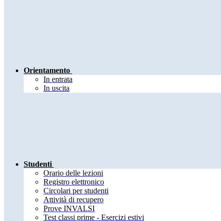
Orientamento
In entrata
In uscita
Studenti
Orario delle lezioni
Registro elettronico
Circolari per studenti
Attività di recupero
Prove INVALSI
Test classi prime - Esercizi estivi