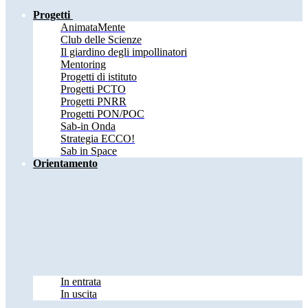
Progetti
AnimataMente
Club delle Scienze
Il giardino degli impollinatori
Mentoring
Progetti di istituto
Progetti PCTO
Progetti PNRR
Progetti PON/POC
Sab-in Onda
Strategia ECCO!
Sab in Space
Orientamento
In entrata
In uscita