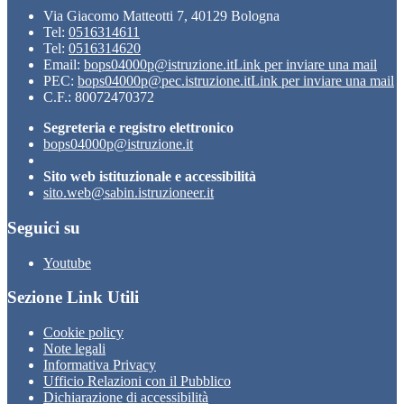
Via Giacomo Matteotti 7, 40129 Bologna
Tel:
0516314611
Tel:
0516314620
Email:
bops04000p@istruzione.it
Link per inviare una mail
PEC:
bops04000p@pec.istruzione.it
Link per inviare una mail
C.F.: 80072470372
Segreteria e registro elettronico
bops04000p@istruzione.it
Sito web istituzionale e accessibilità
sito.web@sabin.istruzioneer.it
Seguici su
Youtube
Sezione Link Utili
Cookie policy
Note legali
Informativa Privacy
Ufficio Relazioni con il Pubblico
Dichiarazione di accessibilità