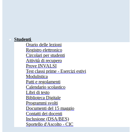
Studenti
Orario delle lezioni
Registro elettronico
Circolari per studenti
Attività di recupero
Prove INVALSI
Test classi prime - Esercizi estivi
Modulistica
Patti e regolamenti
Calendario scolastico
Libri di testo
Biblioteca Digitale
Programmi svolti
Documenti del 15 maggio
Contatti dei docenti
Inclusione (DSA/BES)
Sportello d'Ascolto - CIC