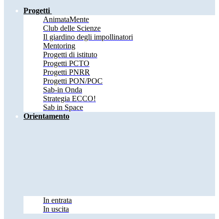
Progetti
AnimataMente
Club delle Scienze
Il giardino degli impollinatori
Mentoring
Progetti di istituto
Progetti PCTO
Progetti PNRR
Progetti PON/POC
Sab-in Onda
Strategia ECCO!
Sab in Space
Orientamento
In entrata
In uscita