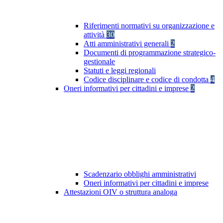
Riferimenti normativi su organizzazione e
attività
30
Atti amministrativi generali
2
Documenti di programmazione strategico-
gestionale
Statuti e leggi regionali
Codice disciplinare e codice di condotta
4
Oneri informativi per cittadini e imprese
2
Scadenzario obblighi amministrativi
Oneri informativi per cittadini e imprese
Attestazioni OIV o struttura analoga