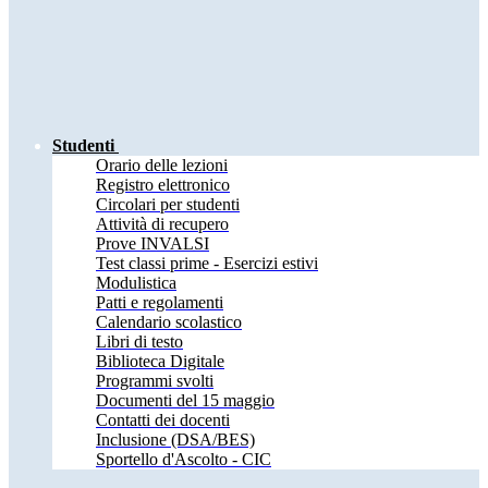
Studenti
Orario delle lezioni
Registro elettronico
Circolari per studenti
Attività di recupero
Prove INVALSI
Test classi prime - Esercizi estivi
Modulistica
Patti e regolamenti
Calendario scolastico
Libri di testo
Biblioteca Digitale
Programmi svolti
Documenti del 15 maggio
Contatti dei docenti
Inclusione (DSA/BES)
Sportello d'Ascolto - CIC