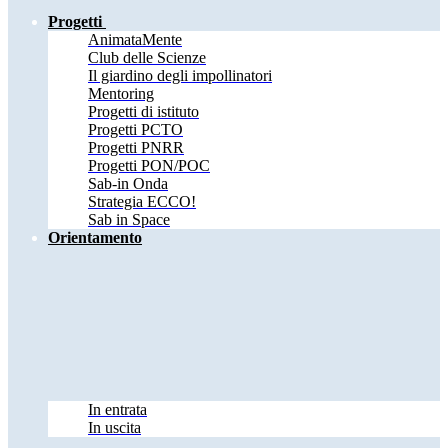
Progetti
AnimataMente
Club delle Scienze
Il giardino degli impollinatori
Mentoring
Progetti di istituto
Progetti PCTO
Progetti PNRR
Progetti PON/POC
Sab-in Onda
Strategia ECCO!
Sab in Space
Orientamento
In entrata
In uscita