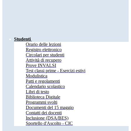
Studenti
Orario delle lezioni
Registro elettronico
Circolari per studenti
Attività di recupero
Prove INVALSI
Test classi prime - Esercizi estivi
Modulistica
Patti e regolamenti
Calendario scolastico
Libri di testo
Biblioteca Digitale
Programmi svolti
Documenti del 15 maggio
Contatti dei docenti
Inclusione (DSA/BES)
Sportello d'Ascolto - CIC