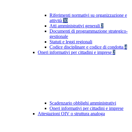
Riferimenti normativi su organizzazione e
attività
30
Atti amministrativi generali
2
Documenti di programmazione strategico-
gestionale
Statuti e leggi regionali
Codice disciplinare e codice di condotta
4
Oneri informativi per cittadini e imprese
2
Scadenzario obblighi amministrativi
Oneri informativi per cittadini e imprese
Attestazioni OIV o struttura analoga