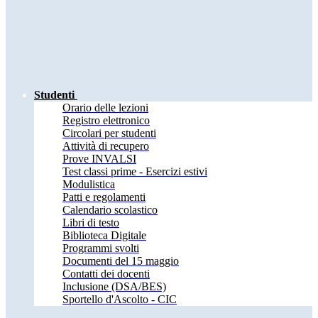
Studenti
Orario delle lezioni
Registro elettronico
Circolari per studenti
Attività di recupero
Prove INVALSI
Test classi prime - Esercizi estivi
Modulistica
Patti e regolamenti
Calendario scolastico
Libri di testo
Biblioteca Digitale
Programmi svolti
Documenti del 15 maggio
Contatti dei docenti
Inclusione (DSA/BES)
Sportello d'Ascolto - CIC