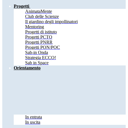
Progetti
AnimataMente
Club delle Scienze
Il giardino degli impollinatori
Mentoring
Progetti di istituto
Progetti PCTO
Progetti PNRR
Progetti PON/POC
Sab-in Onda
Strategia ECCO!
Sab in Space
Orientamento
In entrata
In uscita