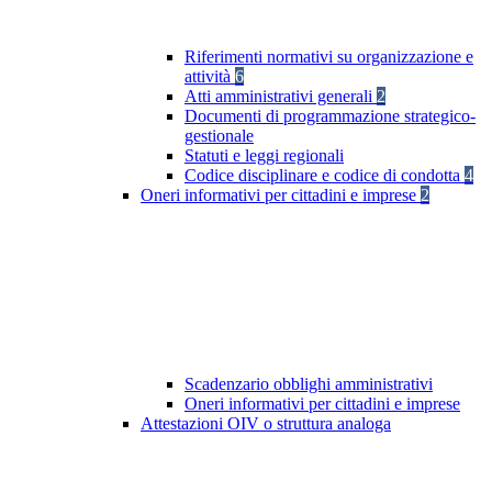
Riferimenti normativi su organizzazione e
attività
6
Atti amministrativi generali
2
Documenti di programmazione strategico-
gestionale
Statuti e leggi regionali
Codice disciplinare e codice di condotta
4
Oneri informativi per cittadini e imprese
2
Scadenzario obblighi amministrativi
Oneri informativi per cittadini e imprese
Attestazioni OIV o struttura analoga