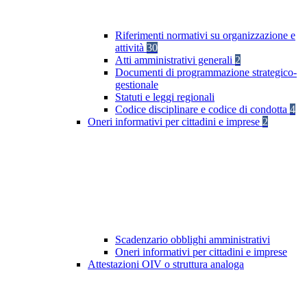
Riferimenti normativi su organizzazione e
attività
30
Atti amministrativi generali
2
Documenti di programmazione strategico-
gestionale
Statuti e leggi regionali
Codice disciplinare e codice di condotta
4
Oneri informativi per cittadini e imprese
2
Scadenzario obblighi amministrativi
Oneri informativi per cittadini e imprese
Attestazioni OIV o struttura analoga