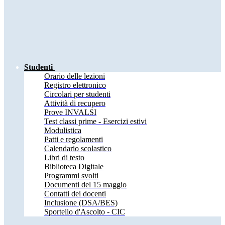
Studenti
Orario delle lezioni
Registro elettronico
Circolari per studenti
Attività di recupero
Prove INVALSI
Test classi prime - Esercizi estivi
Modulistica
Patti e regolamenti
Calendario scolastico
Libri di testo
Biblioteca Digitale
Programmi svolti
Documenti del 15 maggio
Contatti dei docenti
Inclusione (DSA/BES)
Sportello d'Ascolto - CIC