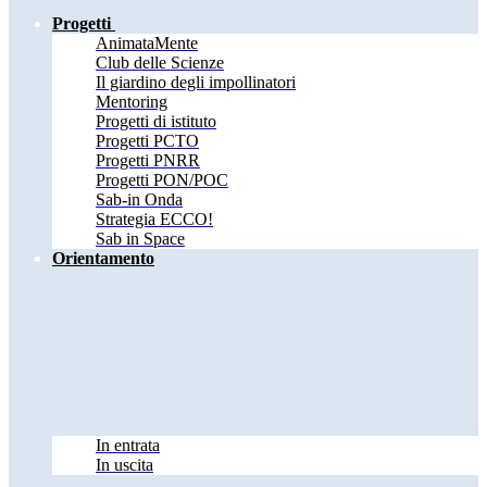
Progetti
AnimataMente
Club delle Scienze
Il giardino degli impollinatori
Mentoring
Progetti di istituto
Progetti PCTO
Progetti PNRR
Progetti PON/POC
Sab-in Onda
Strategia ECCO!
Sab in Space
Orientamento
In entrata
In uscita