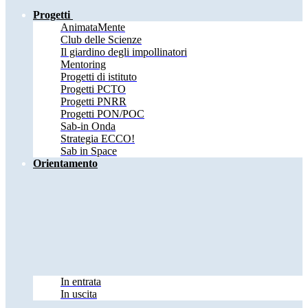
Progetti
AnimataMente
Club delle Scienze
Il giardino degli impollinatori
Mentoring
Progetti di istituto
Progetti PCTO
Progetti PNRR
Progetti PON/POC
Sab-in Onda
Strategia ECCO!
Sab in Space
Orientamento
In entrata
In uscita