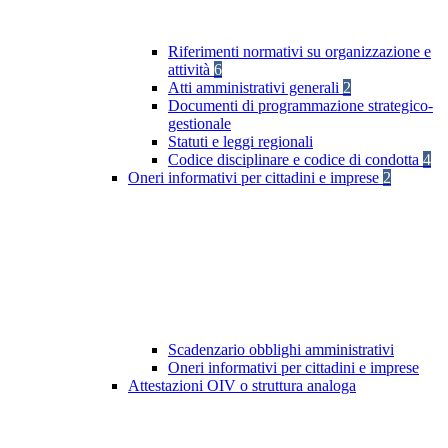
Riferimenti normativi su organizzazione e
attività
6
Atti amministrativi generali
2
Documenti di programmazione strategico-
gestionale
Statuti e leggi regionali
Codice disciplinare e codice di condotta
4
Oneri informativi per cittadini e imprese
2
Scadenzario obblighi amministrativi
Oneri informativi per cittadini e imprese
Attestazioni OIV o struttura analoga