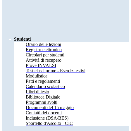
Studenti
Orario delle lezioni
Registro elettronico
Circolari per studenti
Attività di recupero
Prove INVALSI
Test classi prime - Esercizi estivi
Modulistica
Patti e regolamenti
Calendario scolastico
Libri di testo
Biblioteca Digitale
Programmi svolti
Documenti del 15 maggio
Contatti dei docenti
Inclusione (DSA/BES)
Sportello d'Ascolto - CIC