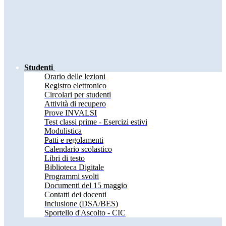
Studenti
Orario delle lezioni
Registro elettronico
Circolari per studenti
Attività di recupero
Prove INVALSI
Test classi prime - Esercizi estivi
Modulistica
Patti e regolamenti
Calendario scolastico
Libri di testo
Biblioteca Digitale
Programmi svolti
Documenti del 15 maggio
Contatti dei docenti
Inclusione (DSA/BES)
Sportello d'Ascolto - CIC