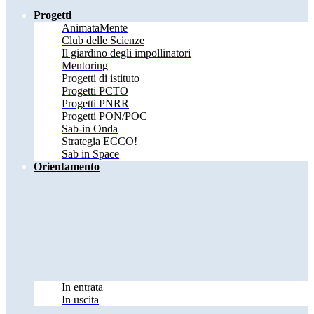
Progetti
AnimataMente
Club delle Scienze
Il giardino degli impollinatori
Mentoring
Progetti di istituto
Progetti PCTO
Progetti PNRR
Progetti PON/POC
Sab-in Onda
Strategia ECCO!
Sab in Space
Orientamento
In entrata
In uscita