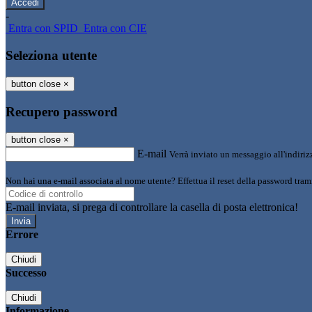
-
Entra con SPID
Entra con CIE
Seleziona utente
button close
×
Recupero password
button close
×
E-mail
Verrà inviato un messaggio all'indirizz
Non hai una e-mail associata al nome utente? Effettua il reset della password tram
E-mail inviata, si prega di controllare la casella di posta elettronica!
Errore
Chiudi
Successo
Chiudi
Informazione