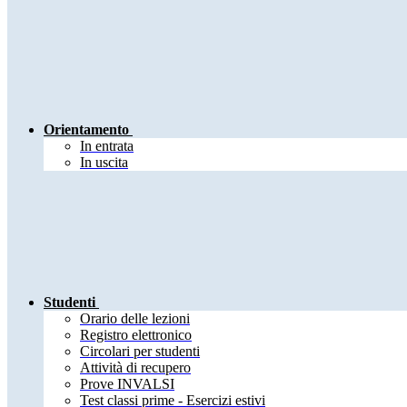
Orientamento
In entrata
In uscita
Studenti
Orario delle lezioni
Registro elettronico
Circolari per studenti
Attività di recupero
Prove INVALSI
Test classi prime - Esercizi estivi