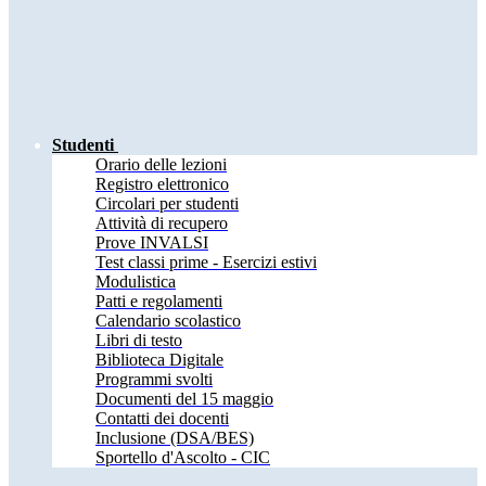
Studenti
Orario delle lezioni
Registro elettronico
Circolari per studenti
Attività di recupero
Prove INVALSI
Test classi prime - Esercizi estivi
Modulistica
Patti e regolamenti
Calendario scolastico
Libri di testo
Biblioteca Digitale
Programmi svolti
Documenti del 15 maggio
Contatti dei docenti
Inclusione (DSA/BES)
Sportello d'Ascolto - CIC