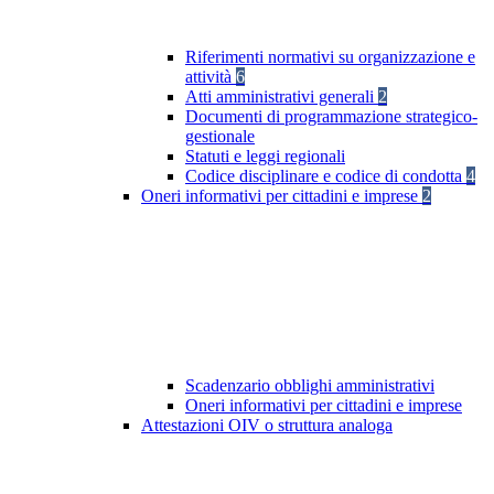
Riferimenti normativi su organizzazione e
attività
6
Atti amministrativi generali
2
Documenti di programmazione strategico-
gestionale
Statuti e leggi regionali
Codice disciplinare e codice di condotta
4
Oneri informativi per cittadini e imprese
2
Scadenzario obblighi amministrativi
Oneri informativi per cittadini e imprese
Attestazioni OIV o struttura analoga