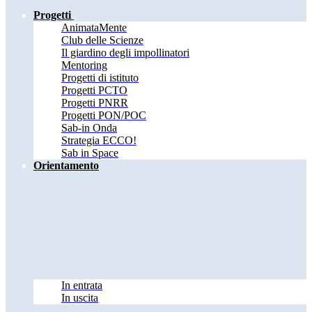
Progetti
AnimataMente
Club delle Scienze
Il giardino degli impollinatori
Mentoring
Progetti di istituto
Progetti PCTO
Progetti PNRR
Progetti PON/POC
Sab-in Onda
Strategia ECCO!
Sab in Space
Orientamento
In entrata
In uscita