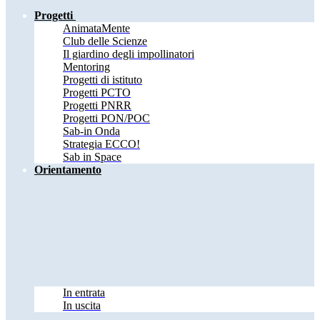
Progetti
AnimataMente
Club delle Scienze
Il giardino degli impollinatori
Mentoring
Progetti di istituto
Progetti PCTO
Progetti PNRR
Progetti PON/POC
Sab-in Onda
Strategia ECCO!
Sab in Space
Orientamento
In entrata
In uscita