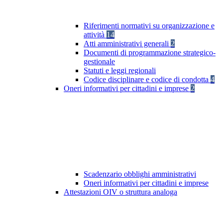
Riferimenti normativi su organizzazione e
attività
14
Atti amministrativi generali
2
Documenti di programmazione strategico-
gestionale
Statuti e leggi regionali
Codice disciplinare e codice di condotta
4
Oneri informativi per cittadini e imprese
2
Scadenzario obblighi amministrativi
Oneri informativi per cittadini e imprese
Attestazioni OIV o struttura analoga