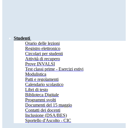
Studenti
Orario delle lezioni
Registro elettronico
Circolari per studenti
Attività di recupero
Prove INVALSI
Test classi prime - Esercizi estivi
Modulistica
Patti e regolamenti
Calendario scolastico
Libri di testo
Biblioteca Digitale
Programmi svolti
Documenti del 15 maggio
Contatti dei docenti
Inclusione (DSA/BES)
Sportello d'Ascolto - CIC