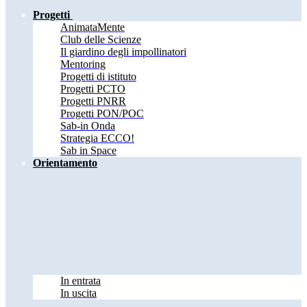
Progetti
AnimataMente
Club delle Scienze
Il giardino degli impollinatori
Mentoring
Progetti di istituto
Progetti PCTO
Progetti PNRR
Progetti PON/POC
Sab-in Onda
Strategia ECCO!
Sab in Space
Orientamento
In entrata
In uscita