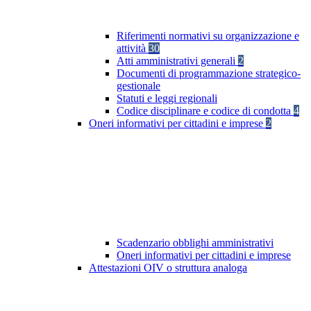
Riferimenti normativi su organizzazione e
attività
30
Atti amministrativi generali
2
Documenti di programmazione strategico-
gestionale
Statuti e leggi regionali
Codice disciplinare e codice di condotta
4
Oneri informativi per cittadini e imprese
2
Scadenzario obblighi amministrativi
Oneri informativi per cittadini e imprese
Attestazioni OIV o struttura analoga