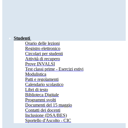
Studenti
Orario delle lezioni
Registro elettronico
Circolari per studenti
Attività di recupero
Prove INVALSI
Test classi prime - Esercizi estivi
Modulistica
Patti e regolamenti
Calendario scolastico
Libri di testo
Biblioteca Digitale
Programmi svolti
Documenti del 15 maggio
Contatti dei docenti
Inclusione (DSA/BES)
Sportello d'Ascolto - CIC