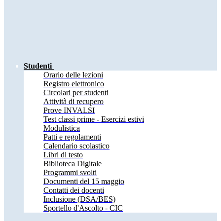
Studenti
Orario delle lezioni
Registro elettronico
Circolari per studenti
Attività di recupero
Prove INVALSI
Test classi prime - Esercizi estivi
Modulistica
Patti e regolamenti
Calendario scolastico
Libri di testo
Biblioteca Digitale
Programmi svolti
Documenti del 15 maggio
Contatti dei docenti
Inclusione (DSA/BES)
Sportello d'Ascolto - CIC