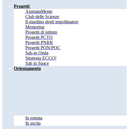
Progetti
AnimataMente
Club delle Scienze
Il giardino degli impollinatori
Mentoring
Progetti di istituto
Progetti PCTO
Progetti PNRR
Progetti PON/POC
Sab-in Onda
Strategia ECCO!
Sab in Space
Orientamento
In entrata
In uscita