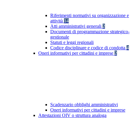
Riferimenti normativi su organizzazione e
attività
14
Atti amministrativi generali
2
Documenti di programmazione strategico-
gestionale
Statuti e leggi regionali
Codice disciplinare e codice di condotta
4
Oneri informativi per cittadini e imprese
2
Scadenzario obblighi amministrativi
Oneri informativi per cittadini e imprese
Attestazioni OIV o struttura analoga