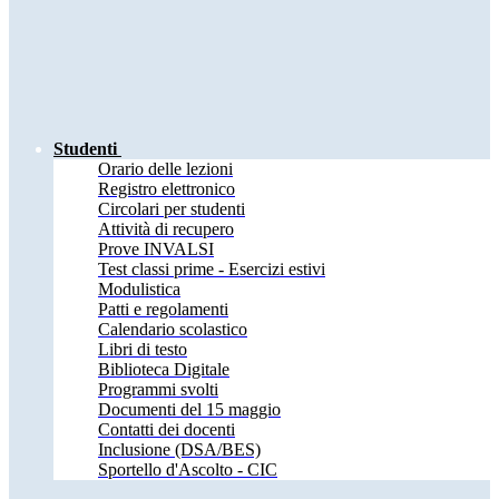
Studenti
Orario delle lezioni
Registro elettronico
Circolari per studenti
Attività di recupero
Prove INVALSI
Test classi prime - Esercizi estivi
Modulistica
Patti e regolamenti
Calendario scolastico
Libri di testo
Biblioteca Digitale
Programmi svolti
Documenti del 15 maggio
Contatti dei docenti
Inclusione (DSA/BES)
Sportello d'Ascolto - CIC