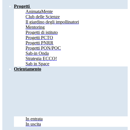
Progetti
AnimataMente
Club delle Scienze
Il giardino degli impollinatori
Mentoring
Progetti di istituto
Progetti PCTO
Progetti PNRR
Progetti PON/POC
Sab-in Onda
Strategia ECCO!
Sab in Space
Orientamento
In entrata
In uscita