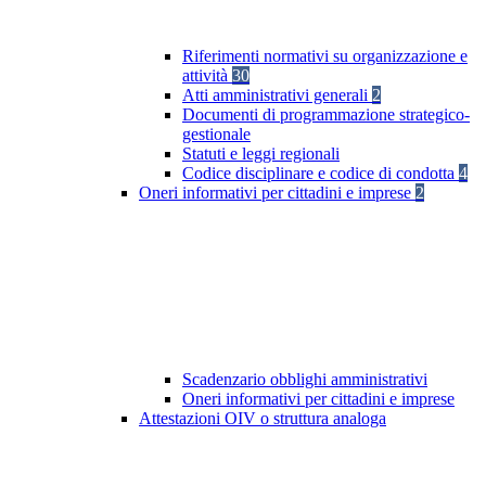
Riferimenti normativi su organizzazione e
attività
30
Atti amministrativi generali
2
Documenti di programmazione strategico-
gestionale
Statuti e leggi regionali
Codice disciplinare e codice di condotta
4
Oneri informativi per cittadini e imprese
2
Scadenzario obblighi amministrativi
Oneri informativi per cittadini e imprese
Attestazioni OIV o struttura analoga