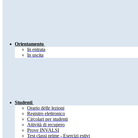
Orientamento
In entrata
In uscita
Studenti
Orario delle lezioni
Registro elettronico
Circolari per studenti
Attività di recupero
Prove INVALSI
Test classi prime - Esercizi estivi