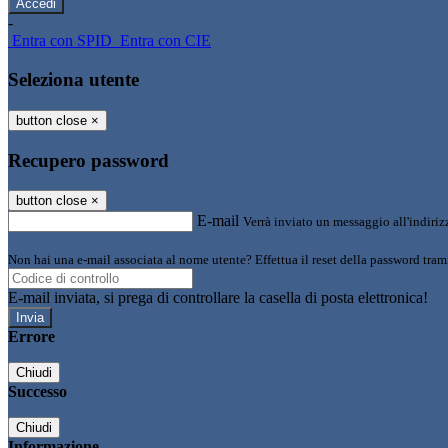
-
Entra con SPID
Entra con CIE
Seleziona utente
button close
×
Recupero password
button close
×
E-mail
Verrà inviato un messaggio all'indirizz
Non hai una e-mail associata al nome utente? Effettua il reset della password tram
E-mail inviata, si prega di controllare la casella di posta elettronica!
Errore
Chiudi
Successo
Chiudi
Informazione