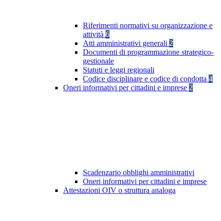
Riferimenti normativi su organizzazione e
attività
6
Atti amministrativi generali
2
Documenti di programmazione strategico-
gestionale
Statuti e leggi regionali
Codice disciplinare e codice di condotta
4
Oneri informativi per cittadini e imprese
2
Scadenzario obblighi amministrativi
Oneri informativi per cittadini e imprese
Attestazioni OIV o struttura analoga