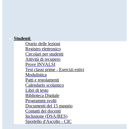
Studenti
Orario delle lezioni
Registro elettronico
Circolari per studenti
Attività di recupero
Prove INVALSI
Test classi prime - Esercizi estivi
Modulistica
Patti e regolamenti
Calendario scolastico
Libri di testo
Biblioteca Digitale
Programmi svolti
Documenti del 15 maggio
Contatti dei docenti
Inclusione (DSA/BES)
Sportello d'Ascolto - CIC