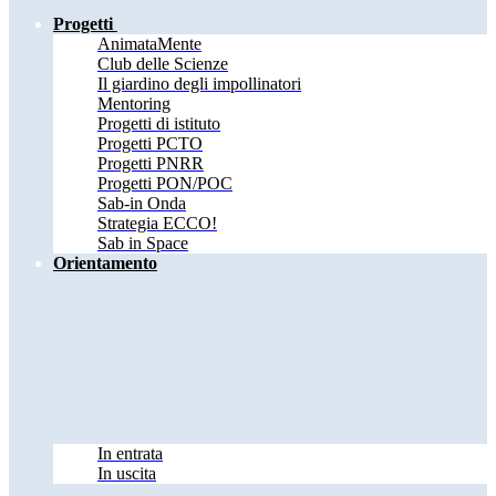
Progetti
AnimataMente
Club delle Scienze
Il giardino degli impollinatori
Mentoring
Progetti di istituto
Progetti PCTO
Progetti PNRR
Progetti PON/POC
Sab-in Onda
Strategia ECCO!
Sab in Space
Orientamento
In entrata
In uscita