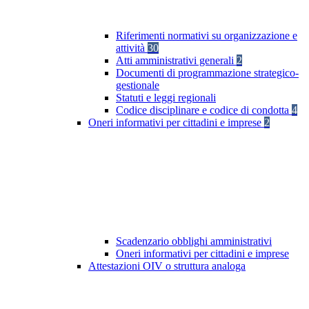
Riferimenti normativi su organizzazione e
attività
30
Atti amministrativi generali
2
Documenti di programmazione strategico-
gestionale
Statuti e leggi regionali
Codice disciplinare e codice di condotta
4
Oneri informativi per cittadini e imprese
2
Scadenzario obblighi amministrativi
Oneri informativi per cittadini e imprese
Attestazioni OIV o struttura analoga