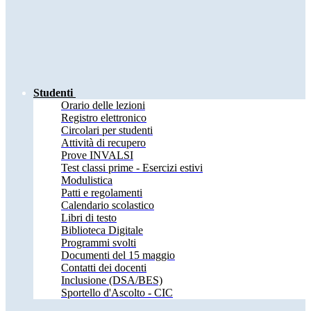
Studenti
Orario delle lezioni
Registro elettronico
Circolari per studenti
Attività di recupero
Prove INVALSI
Test classi prime - Esercizi estivi
Modulistica
Patti e regolamenti
Calendario scolastico
Libri di testo
Biblioteca Digitale
Programmi svolti
Documenti del 15 maggio
Contatti dei docenti
Inclusione (DSA/BES)
Sportello d'Ascolto - CIC