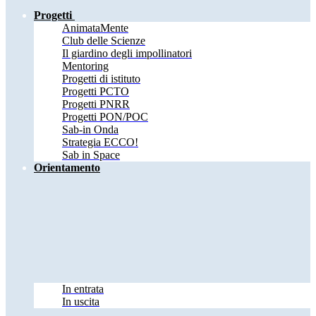
Progetti
AnimataMente
Club delle Scienze
Il giardino degli impollinatori
Mentoring
Progetti di istituto
Progetti PCTO
Progetti PNRR
Progetti PON/POC
Sab-in Onda
Strategia ECCO!
Sab in Space
Orientamento
In entrata
In uscita