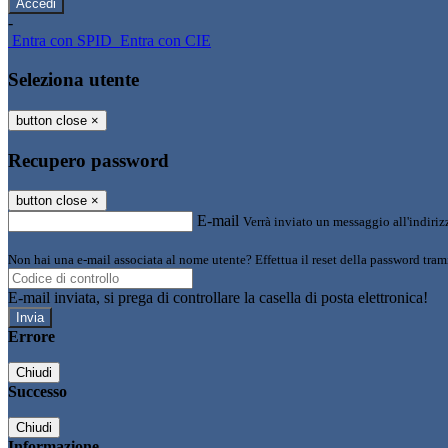
-
Entra con SPID
Entra con CIE
Seleziona utente
button close
×
Recupero password
button close
×
E-mail
Verrà inviato un messaggio all'indirizz
Non hai una e-mail associata al nome utente? Effettua il reset della password tram
E-mail inviata, si prega di controllare la casella di posta elettronica!
Errore
Chiudi
Successo
Chiudi
Informazione