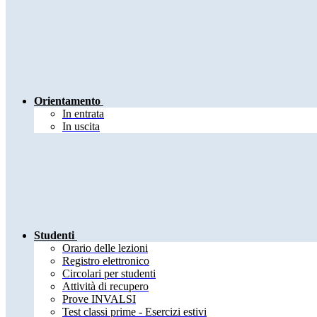
Orientamento
In entrata
In uscita
Studenti
Orario delle lezioni
Registro elettronico
Circolari per studenti
Attività di recupero
Prove INVALSI
Test classi prime - Esercizi estivi