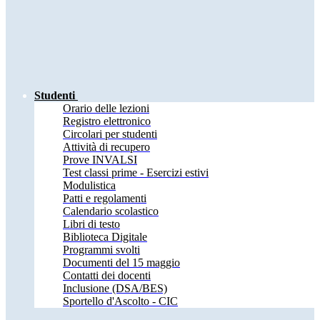
Studenti
Orario delle lezioni
Registro elettronico
Circolari per studenti
Attività di recupero
Prove INVALSI
Test classi prime - Esercizi estivi
Modulistica
Patti e regolamenti
Calendario scolastico
Libri di testo
Biblioteca Digitale
Programmi svolti
Documenti del 15 maggio
Contatti dei docenti
Inclusione (DSA/BES)
Sportello d'Ascolto - CIC