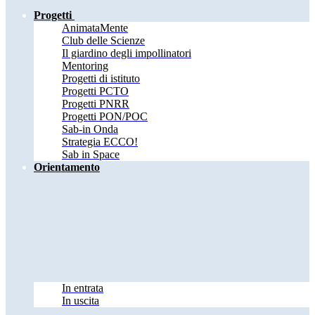
Progetti
AnimataMente
Club delle Scienze
Il giardino degli impollinatori
Mentoring
Progetti di istituto
Progetti PCTO
Progetti PNRR
Progetti PON/POC
Sab-in Onda
Strategia ECCO!
Sab in Space
Orientamento
In entrata
In uscita