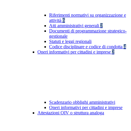
Riferimenti normativi su organizzazione e
attività
6
Atti amministrativi generali
2
Documenti di programmazione strategico-
gestionale
Statuti e leggi regionali
Codice disciplinare e codice di condotta
4
Oneri informativi per cittadini e imprese
2
Scadenzario obblighi amministrativi
Oneri informativi per cittadini e imprese
Attestazioni OIV o struttura analoga