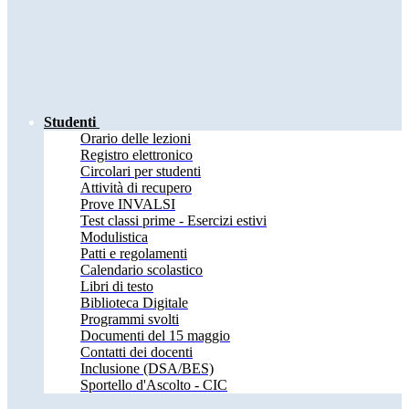
Studenti
Orario delle lezioni
Registro elettronico
Circolari per studenti
Attività di recupero
Prove INVALSI
Test classi prime - Esercizi estivi
Modulistica
Patti e regolamenti
Calendario scolastico
Libri di testo
Biblioteca Digitale
Programmi svolti
Documenti del 15 maggio
Contatti dei docenti
Inclusione (DSA/BES)
Sportello d'Ascolto - CIC