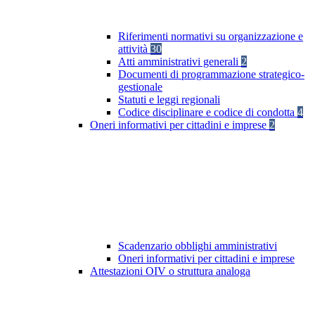
Riferimenti normativi su organizzazione e
attività
30
Atti amministrativi generali
2
Documenti di programmazione strategico-
gestionale
Statuti e leggi regionali
Codice disciplinare e codice di condotta
4
Oneri informativi per cittadini e imprese
2
Scadenzario obblighi amministrativi
Oneri informativi per cittadini e imprese
Attestazioni OIV o struttura analoga