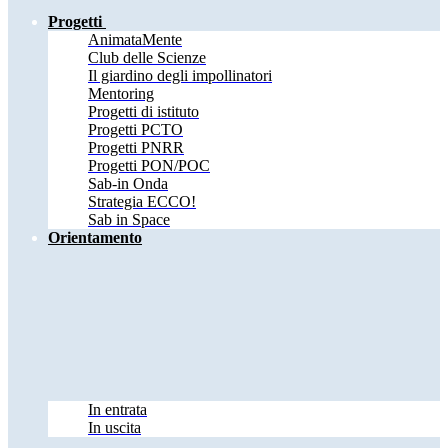
Progetti
AnimataMente
Club delle Scienze
Il giardino degli impollinatori
Mentoring
Progetti di istituto
Progetti PCTO
Progetti PNRR
Progetti PON/POC
Sab-in Onda
Strategia ECCO!
Sab in Space
Orientamento
In entrata
In uscita