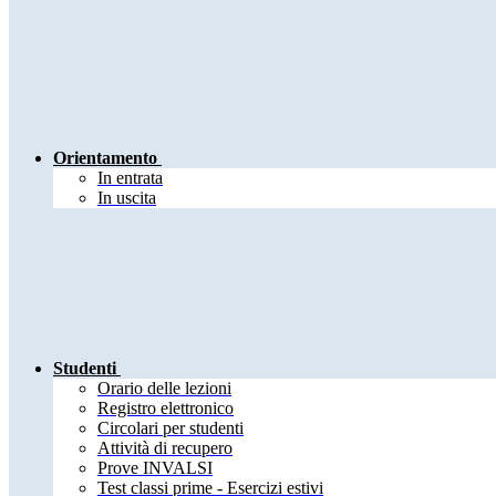
Orientamento
In entrata
In uscita
Studenti
Orario delle lezioni
Registro elettronico
Circolari per studenti
Attività di recupero
Prove INVALSI
Test classi prime - Esercizi estivi