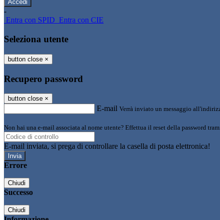
-
Entra con SPID
Entra con CIE
Seleziona utente
button close
×
Recupero password
button close
×
E-mail
Verrà inviato un messaggio all'indirizz
Non hai una e-mail associata al nome utente? Effettua il reset della password tram
E-mail inviata, si prega di controllare la casella di posta elettronica!
Errore
Chiudi
Successo
Chiudi
Informazione