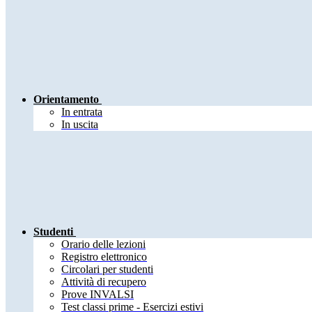
Orientamento
In entrata
In uscita
Studenti
Orario delle lezioni
Registro elettronico
Circolari per studenti
Attività di recupero
Prove INVALSI
Test classi prime - Esercizi estivi