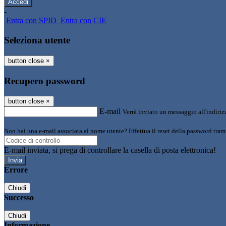
-
Entra con SPID
Entra con CIE
Seleziona utente
button close
×
Recupero password
button close
×
E-mail
Verrà inviato un messaggio all'indirizz
Non hai una e-mail associata al nome utente? Effettua il reset della password tram
E-mail inviata, si prega di controllare la casella di posta elettronica!
Errore
Chiudi
Successo
Chiudi
Informazione