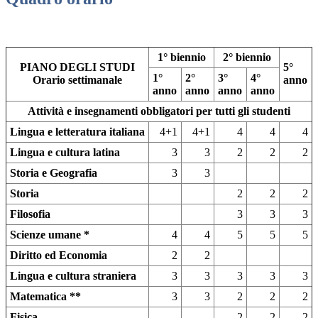
1° biennio
2° biennio
PIANO DEGLI STUDI
5°
1°
2°
3°
4°
Orario settimanale
anno
anno
anno
anno
anno
Attività e insegnamenti obbligatori per tutti gli studenti
Lingua e letteratura italiana
4+1
4+1
4
4
4
Lingua e cultura latina
3
3
2
2
2
Storia e Geografia
3
3
Storia
2
2
2
Filosofia
3
3
3
Scienze umane *
4
4
5
5
5
Diritto ed Economia
2
2
Lingua e cultura straniera
3
3
3
3
3
Matematica **
3
3
2
2
2
Fisica
2
2
2