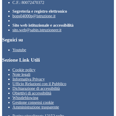
C.F.: 80072470372
Segreteria e registro elettronico
bops04000p@istruzione.it
Sito web istituzionale e accessibilità
sito.web@sabin.istruzioneer.it
Seguici su
Youtube
Sezione Link Utili
Cookie policy
Note legali
Informativa Privacy
Ufficio Relazioni con il Pubblico
Dichiarazione di accessibilità
Obiettivi di accessibilità
Whistleblowing
Gestione consensi cookie
Amministrazione trasparente
Pagina visualizzata
12152
volte