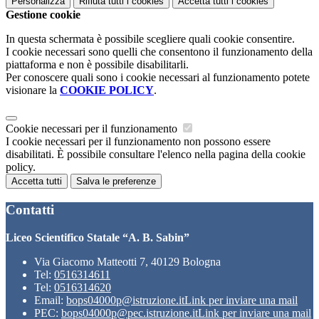
Personalizza
Rifiuta tutti
i cookies
Accetta tutti
i cookies
Gestione cookie
In questa schermata è possibile scegliere quali cookie consentire.
I cookie necessari sono quelli che consentono il funzionamento della
piattaforma e non è possibile disabilitarli.
Per conoscere quali sono i cookie necessari al funzionamento potete
visionare la
COOKIE POLICY
.
Cookie necessari per il funzionamento
I cookie necessari per il funzionamento non possono essere
disabilitati. È possibile consultare l'elenco nella pagina della cookie
policy.
Accetta tutti
Salva le preferenze
Contatti
Liceo Scientifico Statale “A. B. Sabin”
Via Giacomo Matteotti 7, 40129 Bologna
Tel:
0516314611
Tel:
0516314620
Email:
bops04000p@istruzione.it
Link per inviare una mail
PEC:
bops04000p@pec.istruzione.it
Link per inviare una mail