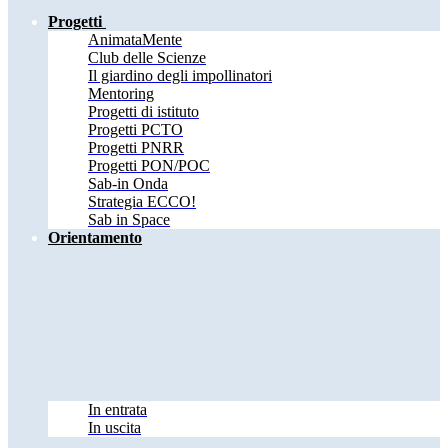
Progetti
AnimataMente
Club delle Scienze
Il giardino degli impollinatori
Mentoring
Progetti di istituto
Progetti PCTO
Progetti PNRR
Progetti PON/POC
Sab-in Onda
Strategia ECCO!
Sab in Space
Orientamento
In entrata
In uscita