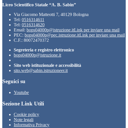
Liceo Scientifico Statale “A. B. Sabin”
Via Giacomo Matteotti 7, 40129 Bologna
Tel:
0516314611
Tel:
0516314620
Email:
bops04000p@istruzione.it
Link per inviare una mail
PEC:
bops04000p@pec.istruzione.it
Link per inviare una mail
C.F.: 80072470372
Segreteria e registro elettronico
bops04000p@istruzione.it
Sito web istituzionale e accessibilità
sito.web@sabin.istruzioneer.it
Seguici su
Youtube
Sezione Link Utili
Cookie policy
Note legali
Informativa Privacy