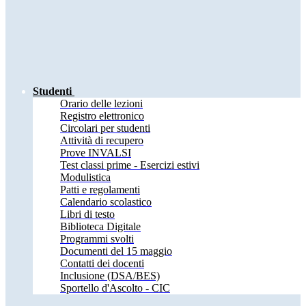
Studenti
Orario delle lezioni
Registro elettronico
Circolari per studenti
Attività di recupero
Prove INVALSI
Test classi prime - Esercizi estivi
Modulistica
Patti e regolamenti
Calendario scolastico
Libri di testo
Biblioteca Digitale
Programmi svolti
Documenti del 15 maggio
Contatti dei docenti
Inclusione (DSA/BES)
Sportello d'Ascolto - CIC