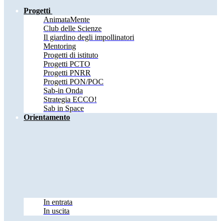
Progetti
AnimataMente
Club delle Scienze
Il giardino degli impollinatori
Mentoring
Progetti di istituto
Progetti PCTO
Progetti PNRR
Progetti PON/POC
Sab-in Onda
Strategia ECCO!
Sab in Space
Orientamento
In entrata
In uscita