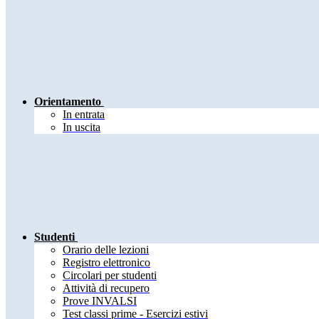
Orientamento
In entrata
In uscita
Studenti
Orario delle lezioni
Registro elettronico
Circolari per studenti
Attività di recupero
Prove INVALSI
Test classi prime - Esercizi estivi