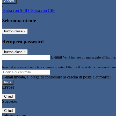
-
Entra con SPID
Entra con CIE
Seleziona utente
button close
×
Recupero password
button close
×
E-mail
Verrà inviato un messaggio all'indirizz
Non hai una e-mail associata al nome utente? Effettua il reset della password tram
E-mail inviata, si prega di controllare la casella di posta elettronica!
Errore
Chiudi
Successo
Chiudi
Informazione