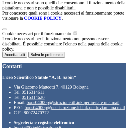
I cookie necessari sono quelli che consentono il funzionamento della
piattaforma e non è possibile disabilitarli.
Per conoscere quali sono i cookie necessari al funzionamento potete
visionare la
COOKIE POLICY
.
Cookie necessari per il funzionamento
I cookie necessari per il funzionamento non possono essere
disabilitati. È possibile consultare l'elenco nella pagina della cookie
policy.
Accetta tutti
Salva le preferenze
Contatti
Liceo Scientifico Statale “A. B. Sabin”
Via Giacomo Matteotti 7, 40129 Bologna
Tel:
0516314611
Tel:
0516314620
Email:
bops04000p@istruzione.it
Link per inviare una mail
PEC:
bops04000p@pec.istruzione.it
Link per inviare una mail
C.F.: 80072470372
Segreteria e registro elettronico
bops04000p@istruzione.it