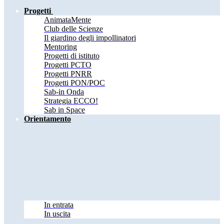
Progetti
AnimataMente
Club delle Scienze
Il giardino degli impollinatori
Mentoring
Progetti di istituto
Progetti PCTO
Progetti PNRR
Progetti PON/POC
Sab-in Onda
Strategia ECCO!
Sab in Space
Orientamento
In entrata
In uscita