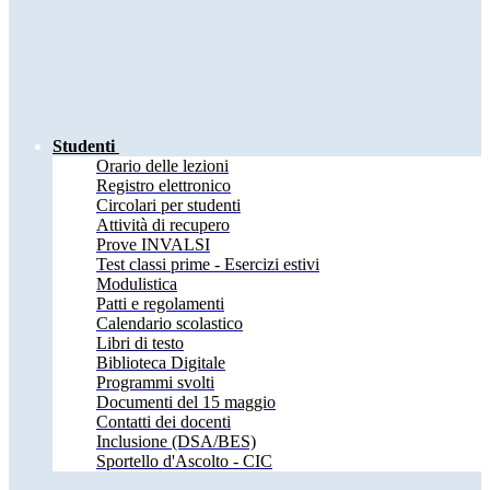
Studenti
Orario delle lezioni
Registro elettronico
Circolari per studenti
Attività di recupero
Prove INVALSI
Test classi prime - Esercizi estivi
Modulistica
Patti e regolamenti
Calendario scolastico
Libri di testo
Biblioteca Digitale
Programmi svolti
Documenti del 15 maggio
Contatti dei docenti
Inclusione (DSA/BES)
Sportello d'Ascolto - CIC