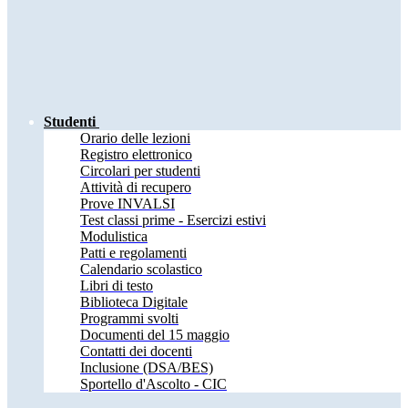
Studenti
Orario delle lezioni
Registro elettronico
Circolari per studenti
Attività di recupero
Prove INVALSI
Test classi prime - Esercizi estivi
Modulistica
Patti e regolamenti
Calendario scolastico
Libri di testo
Biblioteca Digitale
Programmi svolti
Documenti del 15 maggio
Contatti dei docenti
Inclusione (DSA/BES)
Sportello d'Ascolto - CIC