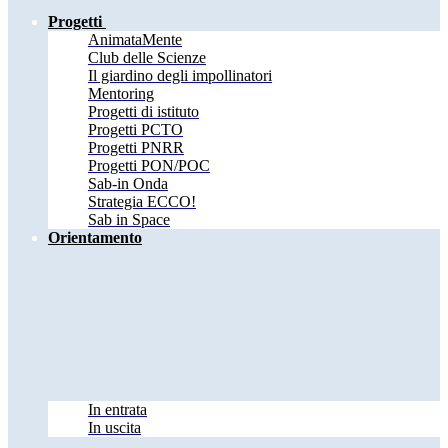
Progetti
AnimataMente
Club delle Scienze
Il giardino degli impollinatori
Mentoring
Progetti di istituto
Progetti PCTO
Progetti PNRR
Progetti PON/POC
Sab-in Onda
Strategia ECCO!
Sab in Space
Orientamento
In entrata
In uscita