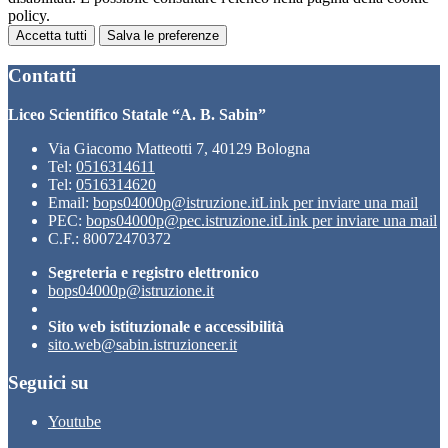
policy.
Accetta tutti
Salva le preferenze
Contatti
Liceo Scientifico Statale “A. B. Sabin”
Via Giacomo Matteotti 7, 40129 Bologna
Tel:
0516314611
Tel:
0516314620
Email:
bops04000p@istruzione.it
Link per inviare una mail
PEC:
bops04000p@pec.istruzione.it
Link per inviare una mail
C.F.: 80072470372
Segreteria e registro elettronico
bops04000p@istruzione.it
Sito web istituzionale e accessibilità
sito.web@sabin.istruzioneer.it
Seguici su
Youtube