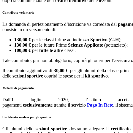
dopo la comunicazione dell’
orario definitivo
delle lezioni.
Contributo volontario
La
domanda
di
perfezionamento
d’iscrizione
va
corredata
dal
pagame
consiste in
un
versamento
di:
130,00 €
per
le
classi
Prime
ad
indirizzo
Sp
ortivo
(
G
-
H
)
;
130,00
€
per
le
future
Prime
Scienze
A
pplicate
(potenziato);
100,00
€
per
tutte
le
altre
classi.
Tale
contributo,
pur
non
obbligatorio
,
coprirà
gli
oneri
per
l’
assicuraz
I
l
contributo
aggiuntivo
di
30,00
€
per
gli
alunni
della
classe
prima
delle
sezioni
sportive
coprirà
le
spese
per
il
kit
sportivo
.
Metodo di pagamento
Dall'
1
luglio
2020,
l’Istituto accetta
pagamenti
esclusivamente
tra
mite
il
servizio
Pago
In
Rete
,
il
sistema
Certificato medico per gli sportivi
Gli alunni delle
sezioni sportive
dovranno allegare il
certificato