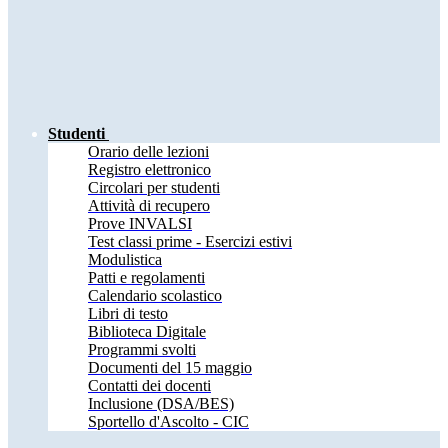
Studenti
Orario delle lezioni
Registro elettronico
Circolari per studenti
Attività di recupero
Prove INVALSI
Test classi prime - Esercizi estivi
Modulistica
Patti e regolamenti
Calendario scolastico
Libri di testo
Biblioteca Digitale
Programmi svolti
Documenti del 15 maggio
Contatti dei docenti
Inclusione (DSA/BES)
Sportello d'Ascolto - CIC