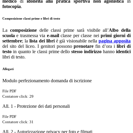
medico
di
idoneità alla pratica
sportiva non agonistica
in
fotocopia
.
Composizione classi prime e libri di testo
La
composizione
delle classi prime sarà visibile all’
Albo della
scuola
e trasmessa via
e-mail
classe per classe nei
primi giorni di
settembre
; la
lista dei libri
è già visionabile nella
pagina apposita
del sito del liceo. I genitori possono
prenotare
fin d’ora i
libri di
testo
in quanto le classi prime dello
stesso indirizzo
hanno
identici
libri di testo.
Allegati
Modulo perfezionamento domanda di iscrizione
File PDF
Contatore click: 29
All. 1 - Protezione dei dati personali
File PDF
Contatore click: 31
All. 2 - Autorizzazione privacy per foto e filmati