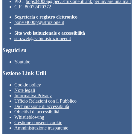
PEC:
bops04000p@pec.istruzione.it
Link per inviare una mail
C.F.: 80072470372
Segreteria e registro elettronico
bops04000p@istruzione.it
Sito web istituzionale e accessibilità
sito.web@sabin.istruzioneer.it
Seguici su
Youtube
Sezione Link Utili
Cookie policy
Note legali
Informativa Privacy
Ufficio Relazioni con il Pubblico
Dichiarazione di accessibilità
Obiettivi di accessibilità
Whistleblowing
Gestione consensi cookie
Amministrazione trasparente