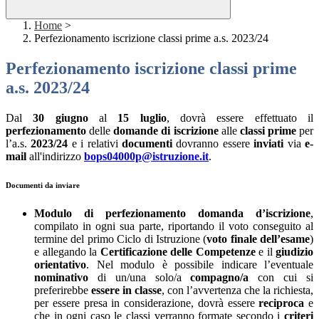
Home
>
Perfezionamento iscrizione classi prime a.s. 2023/24
Perfezionamento iscrizione classi prime
a.s. 2023/24
Dal
30 giugno
al
15 luglio
, dovrà essere effettuato il
perfezionamento
delle
domande di iscrizione
alle
classi prime
per
l’a.s.
2023/24
e i relativi
documenti
dovranno essere
inviati
via
e-
mail
all'indirizzo
bops04000p@istruzione.it
.
Documenti da inviare
Modulo di perfezionamento domanda d’iscrizione
,
compilato in ogni sua parte, riportando il voto conseguito al
termine del primo Ciclo di Istruzione (
voto finale dell’esame
)
e allegando la
Certificazione delle Competenze
e il
giudizio
orientativo
. Nel modulo è possibile indicare l’eventuale
nominativo
di un/una solo/a
compagno/a
con cui si
preferirebbe
essere in classe
, con l’avvertenza che la richiesta,
per essere presa in considerazione, dovrà essere
reciproca
e
che in ogni caso le classi verranno formate secondo i
criteri