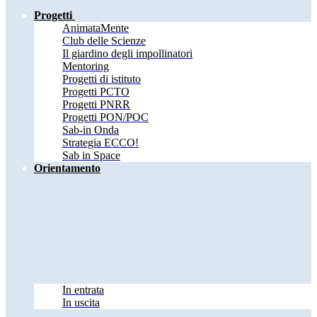
Progetti
AnimataMente
Club delle Scienze
Il giardino degli impollinatori
Mentoring
Progetti di istituto
Progetti PCTO
Progetti PNRR
Progetti PON/POC
Sab-in Onda
Strategia ECCO!
Sab in Space
Orientamento
In entrata
In uscita