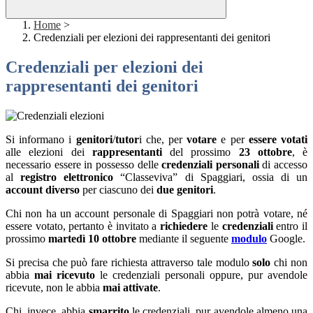
Home
>
Credenziali per elezioni dei rappresentanti dei genitori
Credenziali per elezioni dei
rappresentanti dei genitori
Si informano i
genitori
/
tutor
i che, per
votare
e per
essere votati
alle elezioni dei
rappresentanti
del prossimo
23 ottobre
, è
necessario essere in possesso delle
credenziali personali
di accesso
al
registro elettronico
“Classeviva” di Spaggiari, ossia di un
account diverso
per ciascuno dei
due genitori
.
Chi non ha un account personale di Spaggiari non potrà votare, né
essere votato, pertanto è invitato a
richiedere
le
credenziali
entro il
prossimo
martedì 10 ottobre
mediante il seguente
modulo
Google.
Si precisa che può fare richiesta attraverso tale modulo
solo
chi non
abbia
mai ricevuto
le credenziali personali oppure, pur avendole
ricevute, non le abbia
mai attivate
.
Chi, invece, abbia
smarrito
le credenziali, pur avendole almeno una