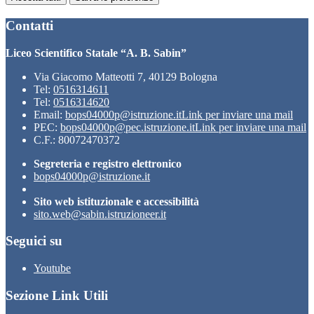
Contatti
Liceo Scientifico Statale “A. B. Sabin”
Via Giacomo Matteotti 7, 40129 Bologna
Tel:
0516314611
Tel:
0516314620
Email:
bops04000p@istruzione.it
Link per inviare una mail
PEC:
bops04000p@pec.istruzione.it
Link per inviare una mail
C.F.: 80072470372
Segreteria e registro elettronico
bops04000p@istruzione.it
Sito web istituzionale e accessibilità
sito.web@sabin.istruzioneer.it
Seguici su
Youtube
Sezione Link Utili