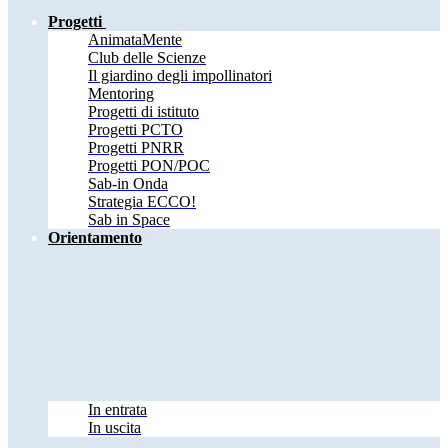
Progetti
AnimataMente
Club delle Scienze
Il giardino degli impollinatori
Mentoring
Progetti di istituto
Progetti PCTO
Progetti PNRR
Progetti PON/POC
Sab-in Onda
Strategia ECCO!
Sab in Space
Orientamento
In entrata
In uscita