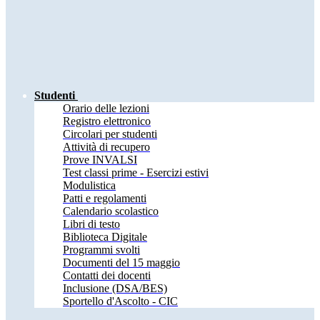
Studenti
Orario delle lezioni
Registro elettronico
Circolari per studenti
Attività di recupero
Prove INVALSI
Test classi prime - Esercizi estivi
Modulistica
Patti e regolamenti
Calendario scolastico
Libri di testo
Biblioteca Digitale
Programmi svolti
Documenti del 15 maggio
Contatti dei docenti
Inclusione (DSA/BES)
Sportello d'Ascolto - CIC