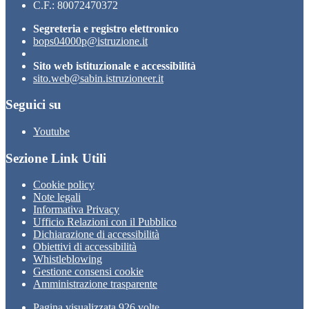
C.F.: 80072470372
Segreteria e registro elettronico
bops04000p@istruzione.it
Sito web istituzionale e accessibilità
sito.web@sabin.istruzioneer.it
Seguici su
Youtube
Sezione Link Utili
Cookie policy
Note legali
Informativa Privacy
Ufficio Relazioni con il Pubblico
Dichiarazione di accessibilità
Obiettivi di accessibilità
Whistleblowing
Gestione consensi cookie
Amministrazione trasparente
Pagina visualizzata
926
volte