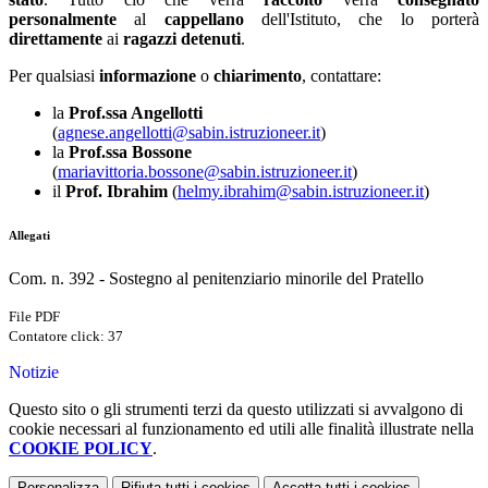
personalmente
al
cappellano
dell'Istituto, che lo porterà
direttamente
ai
ragazzi detenuti
.
Per qualsiasi
informazione
o
chiarimento
, contattare:
la
Prof.ssa Angellotti
(
agnese.angellotti@sabin.istruzioneer.it
)
la
Prof.ssa Bossone
(
mariavittoria.bossone@sabin.istruzioneer.it
)
il
Prof. Ibrahim
(
helmy.ibrahim@sabin.istruzioneer.it
)
Allegati
Com. n. 392 - Sostegno al penitenziario minorile del Pratello
File PDF
Contatore click: 37
Notizie
Questo sito o gli strumenti terzi da questo utilizzati si avvalgono di
cookie necessari al funzionamento ed utili alle finalità illustrate nella
COOKIE POLICY
.
Personalizza
Rifiuta tutti
i cookies
Accetta tutti
i cookies