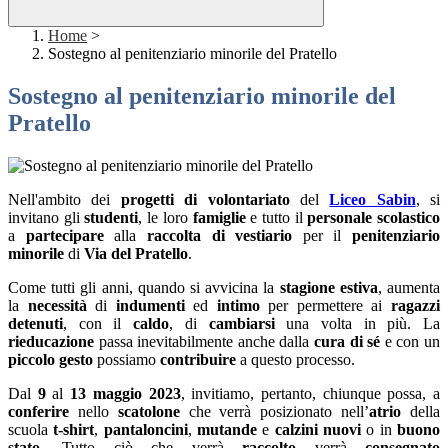
Home
>
Sostegno al penitenziario minorile del Pratello
Sostegno al penitenziario minorile del
Pratello
Nell'ambito dei
progetti di volontariato
del
Liceo Sabin
, si
invitano gli
studenti
, le loro
famiglie
e tutto il
personale scolastico
a
partecipare
alla
raccolta di vestiario
per il
penitenziario
minorile
di
Via del Pratello
.
Come tutti gli anni, quando si avvicina la
stagione estiva
, aumenta
la
necessità
di
indumenti
ed
intimo
per permettere ai
ragazzi
detenuti
, con il
caldo
, di
cambiarsi
una volta in più. La
rieducazione
passa inevitabilmente anche dalla
cura di sé
e con un
piccolo gesto
possiamo
contribuire
a questo processo.
Dal
9
al
13 maggio 2023
, invitiamo, pertanto, chiunque possa, a
conferire
nello
scatolone
che verrà posizionato nell’
atrio
della
scuola
t-shirt
,
pantaloncini
,
mutande
e
calzini
nuovi
o in
buono
stato
. Tutto ciò che verrà
raccolto
verrà
consegnato