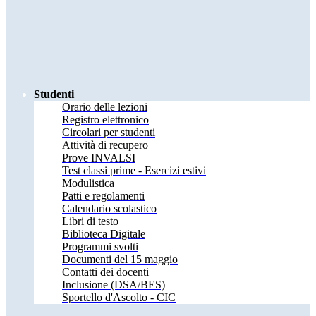
Studenti
Orario delle lezioni
Registro elettronico
Circolari per studenti
Attività di recupero
Prove INVALSI
Test classi prime - Esercizi estivi
Modulistica
Patti e regolamenti
Calendario scolastico
Libri di testo
Biblioteca Digitale
Programmi svolti
Documenti del 15 maggio
Contatti dei docenti
Inclusione (DSA/BES)
Sportello d'Ascolto - CIC