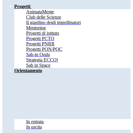
Progetti
AnimataMente
Club delle Scienze
Il giardino degli impollinatori
Mentoring
Progetti di istituto
Progetti PCTO
Progetti PNRR
Progetti PON/POC
Sab-in Onda
Strategia ECCO!
Sab in Space
Orientamento
In entrata
In uscita