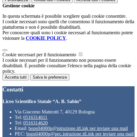
Gestione cookie
In questa schermata è possibile scegliere quali cookie consentire.
I cookie necessari sono quelli che consentono il funzionamento della
piattaforma e non è possibile disabilitarli.
Per conoscere quali sono i cookie necessari al funzionamento potete
visionare la
COOKIE POLICY
.
Cookie necessari per il funzionamento
I cookie necessari per il funzionamento non possono essere
disabilitati. È possibile consultare l'elenco nella pagina della cookie
policy.
Accetta tutti
Salva le preferenze
Contatti
Liceo Scientifico Statale “A. B. Sabin”
Via Giacomo Matteotti 7, 40129 Bologna
Tel:
0516314611
Tel:
0516314620
Email:
bops04000p@istruzione.it
Link per inviare una mail
PEC:
bops04000p@pec.istruzione.it
Link per inviare una mail