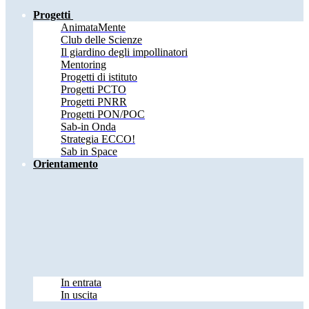
Progetti
AnimataMente
Club delle Scienze
Il giardino degli impollinatori
Mentoring
Progetti di istituto
Progetti PCTO
Progetti PNRR
Progetti PON/POC
Sab-in Onda
Strategia ECCO!
Sab in Space
Orientamento
In entrata
In uscita