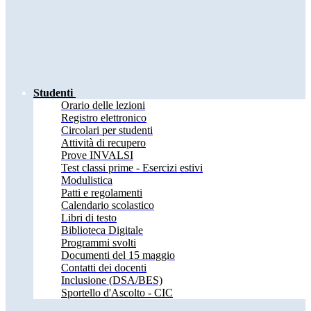
Studenti
Orario delle lezioni
Registro elettronico
Circolari per studenti
Attività di recupero
Prove INVALSI
Test classi prime - Esercizi estivi
Modulistica
Patti e regolamenti
Calendario scolastico
Libri di testo
Biblioteca Digitale
Programmi svolti
Documenti del 15 maggio
Contatti dei docenti
Inclusione (DSA/BES)
Sportello d'Ascolto - CIC