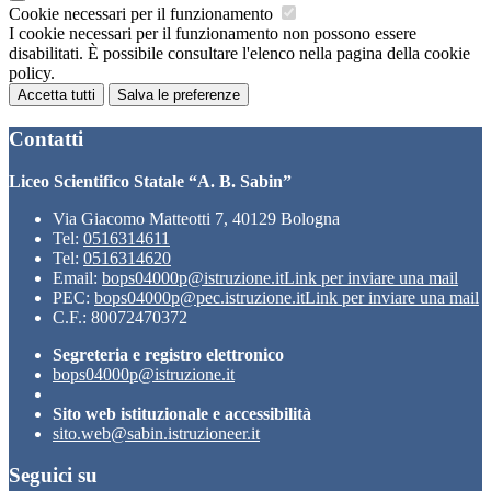
Cookie necessari per il funzionamento
I cookie necessari per il funzionamento non possono essere
disabilitati. È possibile consultare l'elenco nella pagina della cookie
policy.
Accetta tutti
Salva le preferenze
Contatti
Liceo Scientifico Statale “A. B. Sabin”
Via Giacomo Matteotti 7, 40129 Bologna
Tel:
0516314611
Tel:
0516314620
Email:
bops04000p@istruzione.it
Link per inviare una mail
PEC:
bops04000p@pec.istruzione.it
Link per inviare una mail
C.F.: 80072470372
Segreteria e registro elettronico
bops04000p@istruzione.it
Sito web istituzionale e accessibilità
sito.web@sabin.istruzioneer.it
Seguici su