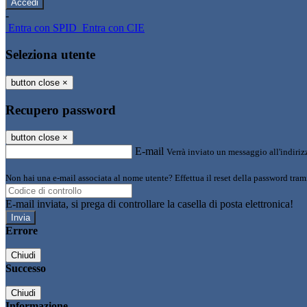
-
Entra con SPID
Entra con CIE
Seleziona utente
button close
×
Recupero password
button close
×
E-mail
Verrà inviato un messaggio all'indirizz
Non hai una e-mail associata al nome utente? Effettua il reset della password tram
E-mail inviata, si prega di controllare la casella di posta elettronica!
Errore
Chiudi
Successo
Chiudi
Informazione