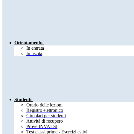
Orientamento
In entrata
In uscita
Studenti
Orario delle lezioni
Registro elettronico
Circolari per studenti
Attività di recupero
Prove INVALSI
Test classi prime - Esercizi estivi