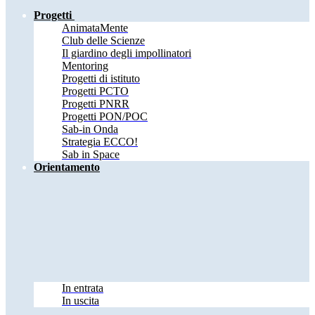
Progetti
AnimataMente
Club delle Scienze
Il giardino degli impollinatori
Mentoring
Progetti di istituto
Progetti PCTO
Progetti PNRR
Progetti PON/POC
Sab-in Onda
Strategia ECCO!
Sab in Space
Orientamento
In entrata
In uscita