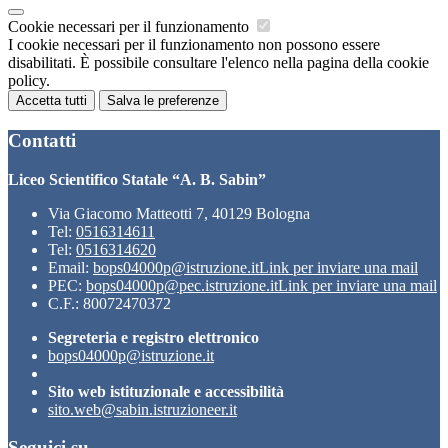
Cookie necessari per il funzionamento
I cookie necessari per il funzionamento non possono essere
disabilitati. È possibile consultare l'elenco nella pagina della cookie
policy.
Accetta tutti
Salva le preferenze
Contatti
Liceo Scientifico Statale “A. B. Sabin”
Via Giacomo Matteotti 7, 40129 Bologna
Tel:
0516314611
Tel:
0516314620
Email:
bops04000p@istruzione.it
Link per inviare una mail
PEC:
bops04000p@pec.istruzione.it
Link per inviare una mail
C.F.: 80072470372
Segreteria e registro elettronico
bops04000p@istruzione.it
Sito web istituzionale e accessibilità
sito.web@sabin.istruzioneer.it
Seguici su