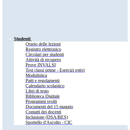
Studenti
Orario delle lezioni
Registro elettronico
Circolari per studenti
Attività di recupero
Prove INVALSI
Test classi prime - Esercizi estivi
Modulistica
Patti e regolamenti
Calendario scolastico
Libri di testo
Biblioteca Digitale
Programmi svolti
Documenti del 15 maggio
Contatti dei docenti
Inclusione (DSA/BES)
Sportello d'Ascolto - CIC