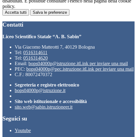
disabilitati. È possibile consultare l'elenco nella pagina della cookie
policy.
Accetta tutti
Salva le preferenze
Contatti
Liceo Scientifico Statale “A. B. Sabin”
Via Giacomo Matteotti 7, 40129 Bologna
Tel:
0516314611
Tel:
0516314620
Email:
bops04000p@istruzione.it
Link per inviare una mail
PEC:
bops04000p@pec.istruzione.it
Link per inviare una mail
C.F.: 80072470372
Segreteria e registro elettronico
bops04000p@istruzione.it
Sito web istituzionale e accessibilità
sito.web@sabin.istruzioneer.it
Seguici su
Youtube