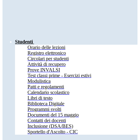
Studenti
Orario delle lezioni
Registro elettronico
Circolari per studenti
Attività di recupero
Prove INVALSI
Test classi prime - Esercizi estivi
Modulistica
Patti e regolamenti
Calendario scolastico
Libri di testo
Biblioteca Digitale
Programmi svolti
Documenti del 15 maggio
Contatti dei docenti
Inclusione (DSA/BES)
Sportello d'Ascolto - CIC