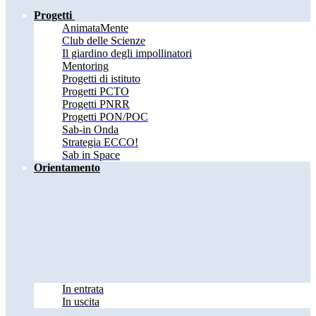
Progetti
AnimataMente
Club delle Scienze
Il giardino degli impollinatori
Mentoring
Progetti di istituto
Progetti PCTO
Progetti PNRR
Progetti PON/POC
Sab-in Onda
Strategia ECCO!
Sab in Space
Orientamento
In entrata
In uscita