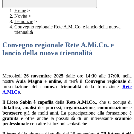
Home
>
Novità
>
Le notizie
>
Convegno regionale Rete A.Mi.Co. e lancio della nuova
triennalità
Convegno regionale Rete A.Mi.Co. e
lancio della nuova triennalità
Mercoledì
26 novembre 2025
dalle ore
14:30
alle
17:00
, nella
nostra
Aula Magna
e
online
, si terrà il
Convegno regionale
di
presentazione della
nuova triennalità
della formazione
Rete
A.Mi.Co
.
Il
Liceo Sabin
è
capofila
della
Rete A.Mi.Co.
, che si occupa di
didattica
,
analisi
dei processi,
organizzazione
,
comunicazione
e
benessere
già da molti anni. La partecipazione alla formazione è
gratuita
e offre anche la possibilità di un interessante
scambio
professionale
con altre istituzioni scolastiche.
Il
tema
della giornata di studio del 26 novembre è
"Il futuro è già