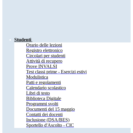
Studenti
Orario delle lezioni
Registro elettronico
Circolari per studenti
Attività di recupero
Prove INVALSI
Test classi prime - Esercizi estivi
Modulistica
Patti e regolamenti
Calendario scolastico
Libri di testo
Biblioteca Digitale
Programmi svolti
Documenti del 15 maggio
Contatti dei docenti
Inclusione (DSA/BES)
Sportello d'Ascolto - CIC