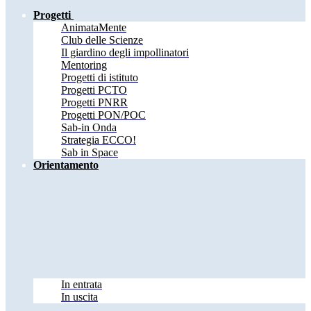
Progetti
AnimataMente
Club delle Scienze
Il giardino degli impollinatori
Mentoring
Progetti di istituto
Progetti PCTO
Progetti PNRR
Progetti PON/POC
Sab-in Onda
Strategia ECCO!
Sab in Space
Orientamento
In entrata
In uscita