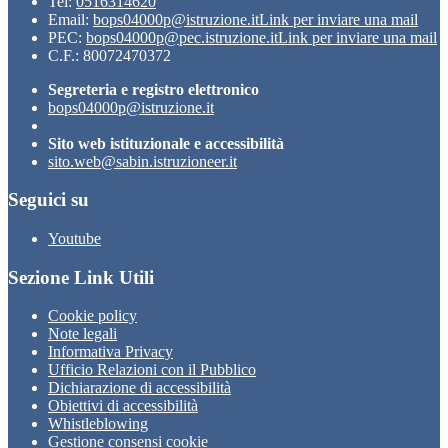
Tel:
0516314620
Email:
bops04000p@istruzione.it
Link per inviare una mail
PEC:
bops04000p@pec.istruzione.it
Link per inviare una mail
C.F.: 80072470372
Segreteria e registro elettronico
bops04000p@istruzione.it
Sito web istituzionale e accessibilità
sito.web@sabin.istruzioneer.it
Seguici su
Youtube
Sezione Link Utili
Cookie policy
Note legali
Informativa Privacy
Ufficio Relazioni con il Pubblico
Dichiarazione di accessibilità
Obiettivi di accessibilità
Whistleblowing
Gestione consensi cookie