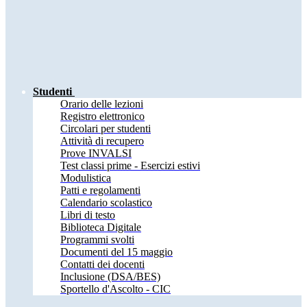
Studenti
Orario delle lezioni
Registro elettronico
Circolari per studenti
Attività di recupero
Prove INVALSI
Test classi prime - Esercizi estivi
Modulistica
Patti e regolamenti
Calendario scolastico
Libri di testo
Biblioteca Digitale
Programmi svolti
Documenti del 15 maggio
Contatti dei docenti
Inclusione (DSA/BES)
Sportello d'Ascolto - CIC