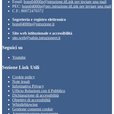
Email:
bops04000p@istruzione.it
Link per inviare una mail
PEC:
bops04000p@pec.istruzione.it
Link per inviare una mail
C.F.: 80072470372
Segreteria e registro elettronico
bops04000p@istruzione.it
Sito web istituzionale e accessibilità
sito.web@sabin.istruzioneer.it
Seguici su
Youtube
Sezione Link Utili
Cookie policy
Note legali
Informativa Privacy
Ufficio Relazioni con il Pubblico
Dichiarazione di accessibilità
Obiettivi di accessibilità
Whistleblowing
Gestione consensi cookie
Amministrazione trasparente