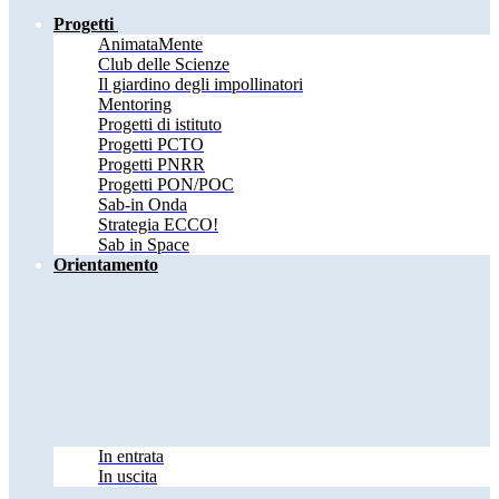
Progetti
AnimataMente
Club delle Scienze
Il giardino degli impollinatori
Mentoring
Progetti di istituto
Progetti PCTO
Progetti PNRR
Progetti PON/POC
Sab-in Onda
Strategia ECCO!
Sab in Space
Orientamento
In entrata
In uscita