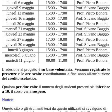
lunedì 6 maggio
15:00 - 17:00
Prof. Pietro Bonora
giovedì 9 maggio
15:00 - 17:00
Prof. Silvano Baggio
lunedì 13 maggio
15:00 - 17:00
Prof. Pietro Bonora
giovedì 16 maggio
15:00 - 17:00
Prof. Silvano Baggio
lunedì 20 maggio
15:00 - 17:00
Prof. Pietro Bonora
martedì 21 maggio
16:00 - 18:00
Prof. Silvano Baggio
giovedì 23 maggio
15:00 - 17:00
Prof. Silvano Baggio
lunedì 27 maggio
17:00 - 19:00
Prof. Pietro Bonora
giovedì 30 maggio
15:00 - 17:00
Prof. Silvano Baggio
lunedì 3 giugno
15:00 - 17:00
Prof. Pietro Bonora
mercoledì 5 giugno
15:00 - 17:00
Prof. Silvano Baggio
martedì 11 giugno
09:00 - 11:00
Prof. Pietro Bonora
L’adesione al progetto è
su base volontaria
. Verranno
registrate
le
presenze
e le
ore svolte
contribuiranno a fine anno all'attribuzione
del
credito scolastico
.
Qualora
per due volte
il numero degli studenti presenti sia
inferiore
a 10
, il corso verrà
sospeso
.
Notizie
Questo sito o gli strumenti terzi da questo utilizzati si avvalgono di