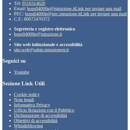
Tel:
0516314620
Email:
bops04000p@istruzione.it
Link per inviare una mail
PEC:
bops04000p@pec.istruzione.it
Link per inviare una mail
C.F.: 80072470372
Segreteria e registro elettronico
bops04000p@istruzione.it
Sito web istituzionale e accessibilità
sito.web@sabin.istruzioneer.it
Seguici su
Youtube
Sezione Link Utili
Cookie policy
Note legali
Informativa Privacy
Ufficio Relazioni con il Pubblico
Dichiarazione di accessibilità
Obiettivi di accessibilità
Whistleblowing