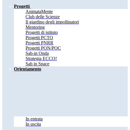
Progetti
AnimataMente
Club delle Scienze
Il giardino degli impollinatori
Mentoring
Progetti di istituto
Progetti PCTO
Progetti PNRR
Progetti PON/POC
Sab-in Onda
Strategia ECCO!
Sab in Space
Orientamento
In entrata
In uscita