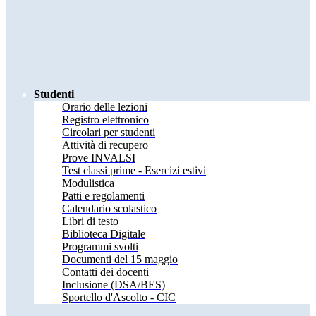
Studenti
Orario delle lezioni
Registro elettronico
Circolari per studenti
Attività di recupero
Prove INVALSI
Test classi prime - Esercizi estivi
Modulistica
Patti e regolamenti
Calendario scolastico
Libri di testo
Biblioteca Digitale
Programmi svolti
Documenti del 15 maggio
Contatti dei docenti
Inclusione (DSA/BES)
Sportello d'Ascolto - CIC