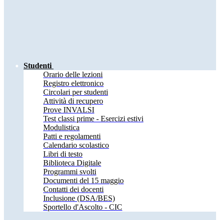
Studenti
Orario delle lezioni
Registro elettronico
Circolari per studenti
Attività di recupero
Prove INVALSI
Test classi prime - Esercizi estivi
Modulistica
Patti e regolamenti
Calendario scolastico
Libri di testo
Biblioteca Digitale
Programmi svolti
Documenti del 15 maggio
Contatti dei docenti
Inclusione (DSA/BES)
Sportello d'Ascolto - CIC