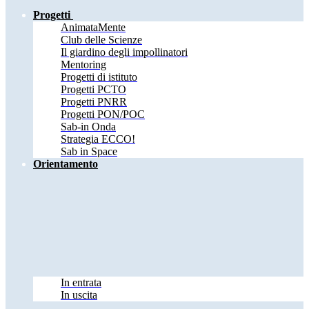
Progetti
AnimataMente
Club delle Scienze
Il giardino degli impollinatori
Mentoring
Progetti di istituto
Progetti PCTO
Progetti PNRR
Progetti PON/POC
Sab-in Onda
Strategia ECCO!
Sab in Space
Orientamento
In entrata
In uscita