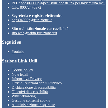
PEC:
bops04000p@pec.istruzione.it
Link per inviare una mail
C.F.: 80072470372
Segreteria e registro elettronico
bops04000p@istruzione.it
Sito web istituzionale e accessibilità
sito.web@sabin.istruzioneer.it
Seguici su
Youtube
Sezione Link Utili
Cookie policy
Note legali
Informativa Privacy
Ufficio Relazioni con il Pubblico
Dichiarazione di accessibilità
Obiettivi di accessibilità
Whistleblowing
Gestione consensi cookie
Amministrazione trasparente