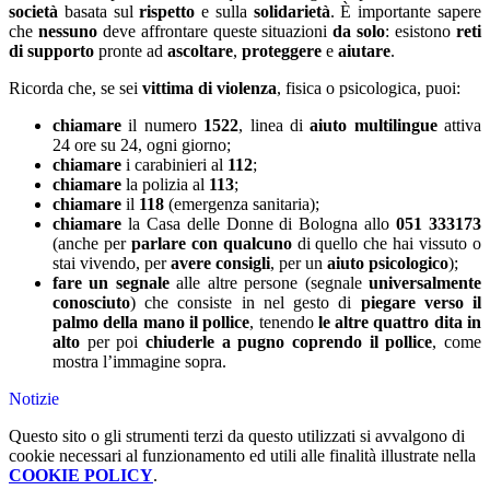
società
basata sul
rispetto
e sulla
solidarietà
. È importante sapere
che
nessuno
deve affrontare queste situazioni
da solo
: esistono
reti
di supporto
pronte ad
ascoltare
,
proteggere
e
aiutare
.
Ricorda che, se sei
vittima di violenza
, fisica o psicologica, puoi:
chiamare
il numero
1522
, linea di
aiuto multilingue
attiva
24 ore su 24, ogni giorno;
chiamare
i carabinieri al
112
;
chiamare
la polizia al
113
;
chiamare
il
118
(emergenza sanitaria);
chiamare
la Casa delle Donne di Bologna allo
051 333173
(anche per
parlare con qualcuno
di quello che hai vissuto o
stai vivendo, per
avere consigli
, per un
aiuto psicologico
);
fare un segnale
alle altre persone (segnale
universalmente
conosciuto
) che consiste in nel gesto di
piegare verso il
palmo della mano il pollice
, tenendo
le altre quattro dita in
alto
per poi
chiuderle a pugno coprendo il pollice
, come
mostra l’immagine sopra.
Notizie
Questo sito o gli strumenti terzi da questo utilizzati si avvalgono di
cookie necessari al funzionamento ed utili alle finalità illustrate nella
COOKIE POLICY
.