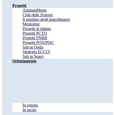
Progetti
AnimataMente
Club delle Scienze
Il giardino degli impollinatori
Mentoring
Progetti di istituto
Progetti PCTO
Progetti PNRR
Progetti PON/POC
Sab-in Onda
Strategia ECCO!
Sab in Space
Orientamento
In entrata
In uscita