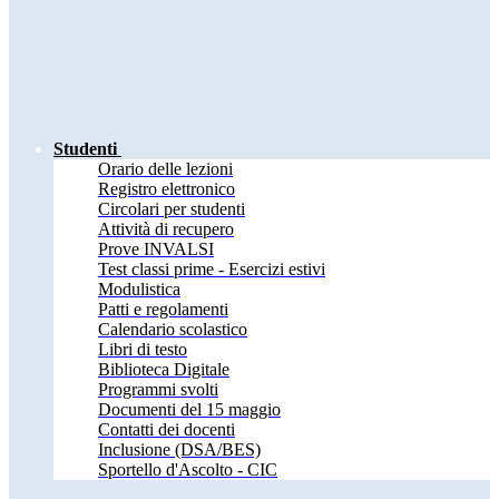
Studenti
Orario delle lezioni
Registro elettronico
Circolari per studenti
Attività di recupero
Prove INVALSI
Test classi prime - Esercizi estivi
Modulistica
Patti e regolamenti
Calendario scolastico
Libri di testo
Biblioteca Digitale
Programmi svolti
Documenti del 15 maggio
Contatti dei docenti
Inclusione (DSA/BES)
Sportello d'Ascolto - CIC