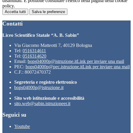
disabilitati. È possibile consultare l'elenco nella pagina della cookie
policy.
Accetta tutti
Salva le preferenze
Contatti
Liceo Scientifico Statale “A. B. Sabin”
Via Giacomo Matteotti 7, 40129 Bologna
Tel:
0516314611
Tel:
0516314620
Email:
bops04000p@istruzione.it
Link per inviare una mail
PEC:
bops04000p@pec.istruzione.it
Link per inviare una mail
C.F.: 80072470372
Segreteria e registro elettronico
bops04000p@istruzione.it
Sito web istituzionale e accessibilità
sito.web@sabin.istruzioneer.it
Seguici su
Youtube