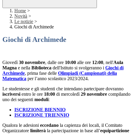
Home
>
Novità
>
Le notizie
>
Giochi di Archimede
Giochi di Archimede
Giovedì
30 novembre
, dalle ore
10:00
alle ore
12:00
, nell'
Aula
Magna
e nella
Biblioteca
dell'Istituto si svolgeranno i
Giochi di
Archimede
, prima fase delle
Olimpiadi (Campionati) della
Matematica
per l’anno scolastico 2023/2024.
Le studentesse e gli studenti che intendano partecipare dovranno
iscriversi
entro le ore
18:00
di mercoledì
29 novembre
compilando
uno dei seguenti
moduli
:
ISCRIZIONE BIENNIO
ISCRIZIONE TRIENNIO
Qualora le adesioni
eccedano
la capienza dei locali, il Comitato
Organizzatore
limiterà
la partecipazione in base all’
equipartizione