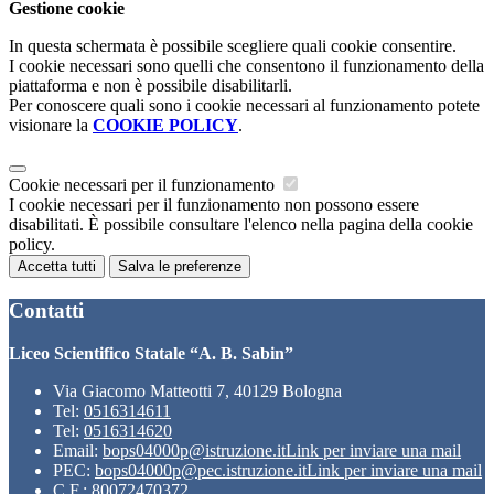
Gestione cookie
In questa schermata è possibile scegliere quali cookie consentire.
I cookie necessari sono quelli che consentono il funzionamento della
piattaforma e non è possibile disabilitarli.
Per conoscere quali sono i cookie necessari al funzionamento potete
visionare la
COOKIE POLICY
.
Cookie necessari per il funzionamento
I cookie necessari per il funzionamento non possono essere
disabilitati. È possibile consultare l'elenco nella pagina della cookie
policy.
Accetta tutti
Salva le preferenze
Contatti
Liceo Scientifico Statale “A. B. Sabin”
Via Giacomo Matteotti 7, 40129 Bologna
Tel:
0516314611
Tel:
0516314620
Email:
bops04000p@istruzione.it
Link per inviare una mail
PEC:
bops04000p@pec.istruzione.it
Link per inviare una mail
C.F.: 80072470372