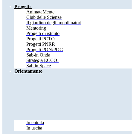
Progetti
AnimataMente
Club delle Scienze
Il giardino degli impollinatori
Mentoring
Progetti di istituto
Progetti PCTO
Progetti PNRR
Progetti PON/POC
Sab-in Onda
Strategia ECCO!
Sab in Space
Orientamento
In entrata
In uscita