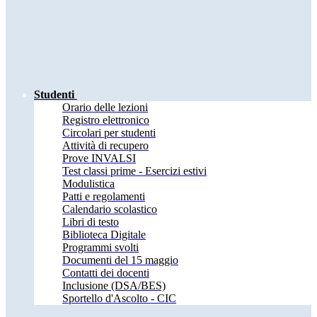
Studenti
Orario delle lezioni
Registro elettronico
Circolari per studenti
Attività di recupero
Prove INVALSI
Test classi prime - Esercizi estivi
Modulistica
Patti e regolamenti
Calendario scolastico
Libri di testo
Biblioteca Digitale
Programmi svolti
Documenti del 15 maggio
Contatti dei docenti
Inclusione (DSA/BES)
Sportello d'Ascolto - CIC