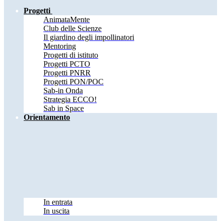
Progetti
AnimataMente
Club delle Scienze
Il giardino degli impollinatori
Mentoring
Progetti di istituto
Progetti PCTO
Progetti PNRR
Progetti PON/POC
Sab-in Onda
Strategia ECCO!
Sab in Space
Orientamento
In entrata
In uscita