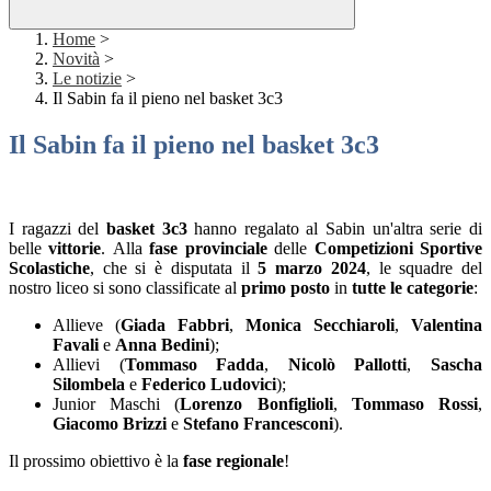
Home
>
Novità
>
Le notizie
>
Il Sabin fa il pieno nel basket 3c3
Il Sabin fa il pieno nel basket 3c3
I ragazzi del
basket 3c3
hanno regalato al Sabin un'altra serie di
belle
vittorie
. Alla
fase provinciale
delle
Competizioni Sportive
Scolastiche
, che si è disputata il
5 marzo 2024
, le squadre del
nostro liceo si sono classificate al
primo posto
in
tutte le categorie
:
Allieve (
Giada Fabbri
,
Monica Secchiaroli
,
Valentina
Favali
e
Anna Bedini
);
Allievi (
Tommaso Fadda
,
Nicolò Pallotti
,
Sascha
Silombela
e
Federico Ludovici
);
Junior Maschi (
Lorenzo Bonfiglioli
,
Tommaso Rossi
,
Giacomo Brizzi
e
Stefano Francesconi
).
Il prossimo obiettivo è la
fase regionale
!