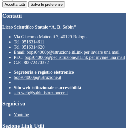
Accetta tutti
Salva le preferenze
Contatti
Liceo Scientifico Statale “A. B. Sabin”
Via Giacomo Matteotti 7, 40129 Bologna
Tel:
0516314611
Tel:
0516314620
Email:
bops04000p@istruzione.it
Link per inviare una mail
PEC:
bops04000p@pec.istruzione.it
Link per inviare una mail
C.F.: 80072470372
Segreteria e registro elettronico
bops04000p@istruzione.it
Sito web istituzionale e accessibilità
sito.web@sabin.istruzioneer.it
Seguici su
Youtube
Sezione Link Utili