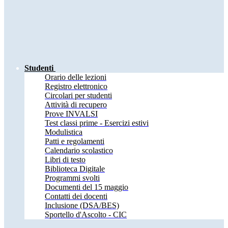
Studenti
Orario delle lezioni
Registro elettronico
Circolari per studenti
Attività di recupero
Prove INVALSI
Test classi prime - Esercizi estivi
Modulistica
Patti e regolamenti
Calendario scolastico
Libri di testo
Biblioteca Digitale
Programmi svolti
Documenti del 15 maggio
Contatti dei docenti
Inclusione (DSA/BES)
Sportello d'Ascolto - CIC