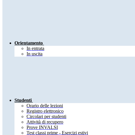
Orientamento
In entrata
In uscita
Studenti
Orario delle lezioni
Registro elettronico
Circolari per studenti
Attività di recupero
Prove INVALSI
Test classi prime - Esercizi estivi