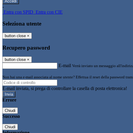
-
Entra con SPID
Entra con CIE
Seleziona utente
button close
×
Recupero password
button close
×
E-mail
Verrà inviato un messaggio all'indirizz
Non hai una e-mail associata al nome utente? Effettua il reset della password tram
E-mail inviata, si prega di controllare la casella di posta elettronica!
Errore
Chiudi
Successo
Chiudi
Informazione